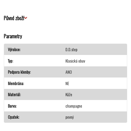
Původ zboží
Parametry
Výrobce
D.D.step
Typ
Klasická obuv
Podpora klenby
ANO
Membrána
NE
Materiál
Kůže
Barva
champagne
Opatek
pevný