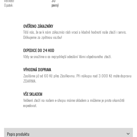
Velikost:
30
Opatek:
pevný
OVĚŘENO ZÁKAZNÍKY
Těší nás, že se k nám zákazníci rádi vrací a kladně hodnotí naše zboží i servis.
Děkujeme za zpětnou vazbu!
EXPEDICE DO 24 HOD
Vždy se snažíme o co nejrychlejší odeslání Vámi objednaného zboží.
VÝHODNÁ DOPRAVA
Zasíláme již od 60 Kč přes Zásilkovnu. Při nákupu nad 3.000 Kč máte dopravu
ZDARMA.
VŠE SKLADEM
Veškeré zboží na našem e-shopu máme skladem a můžeme je proto okamžitě
expedovat.
Popis produktu