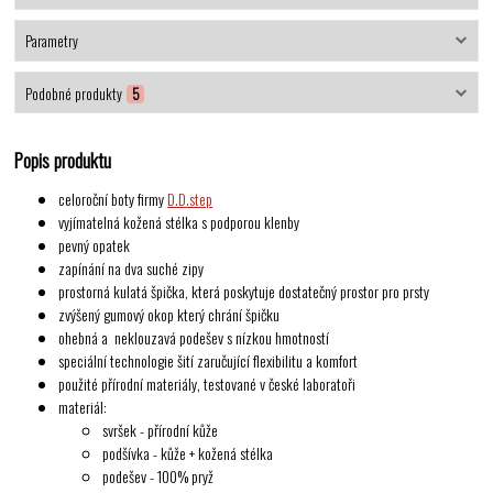
Parametry
Podobné produkty
5
Popis produktu
celoroční boty firmy
D.D.step
vyjímatelná kožená stélka s podporou klenby
pevný opatek
zapínání na dva suché zipy
prostorná kulatá špička, která poskytuje dostatečný prostor pro prsty
zvýšený gumový okop který chrání špičku
ohebná a neklouzavá podešev s nízkou hmotností
speciální technologie šití zaručující flexibilitu a komfort
použité přírodní materiály, testované v české laboratoři
materiál:
svršek - přírodní kůže
podšívka - kůže + kožená stélka
podešev - 100% pryž