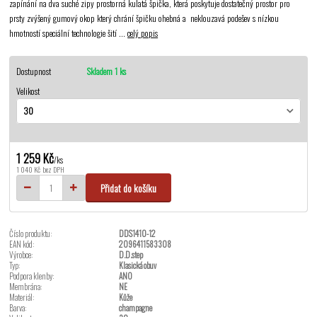
zapínání na dva suché zipy prostorná kulatá špička, která poskytuje dostatečný prostor pro
prsty zvýšený gumový okop který chrání špičku ohebná a neklouzavá podešev s nízkou
hmotností speciální technologie šití ...
celý popis
Dostupnost
Skladem 1 ks
Velikost
1 259 Kč
/
ks
1 040 Kč
bez DPH
Přidat do košíku
Číslo produktu:
DDS1410-12
EAN kód:
2096411583308
Výrobce:
D.D.step
Typ:
Klasická obuv
Podpora klenby:
ANO
Membrána:
NE
Materiál:
Kůže
Barva:
champagne