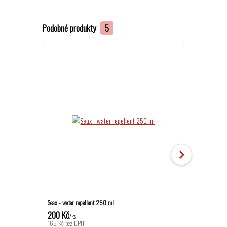
Podobné produkty
5
Novinka
Seax - water repellent 250 ml
Celoroční baref
200 Kč
1 259 Kč
/
ks
/
ks
165 Kč
bez DPH
1 040 Kč
bez D