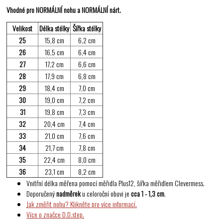
Vhodné pro NORMÁLNÍ nohu a NORMÁLNÍ nárt.
Velikost
Délka stélky
Šířka stélky
25
15,8 cm
6,2 cm
26
16,5 cm
6,4 cm
27
17,2 cm
6,6 cm
28
17,9 cm
6,8 cm
29
18,4 cm
7,0 cm
30
19,0 cm
7,2 cm
31
19,8 cm
7,3 cm
32
20,4 cm
7,4 cm
33
21,0 cm
7,6 cm
34
21,7 cm
7,8 cm
35
22,4 cm
8,0 cm
36
23,1 cm
8,2 cm
Vnitřní délka měřena pomocí měřidla Plus12, šířka měřidlem Clevermess.
Doporučený
nadměrek
u celoroční obuvi je
cca 1 - 1,3 cm
.
Jak změřit nohu? Klikněte pro více informací.
Více o značce D.D.step.