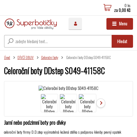
0
ks
za
0,00 Kč
Menu
Hledat
Úvod
DÍVČÍ OBUV
Celoroční boty
Celoroční boty DDstep S049-41158C
Celoroční boty DDstep S049-41158C
Jarní nebo podzimní boty pro dívky
celoroční boty firmy D.D.step vyjímatelná kožená stélka s podporou klenby pevný opatek