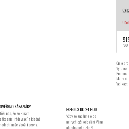
Cena
Ušet
91
760 
Číslo pro
Výrobce:
Podpora 
Materiál:
Velikost:
OVĚŘENO ZÁKAZNÍKY
EXPEDICE DO 24 HOD
Těší nás, že se k nám
Vždy se snažíme o co
zákazníci rádi vrací a kladně
nejrychlejší odeslání Vámi
hodnotí naše zboží i servis.
objednaného zboží.