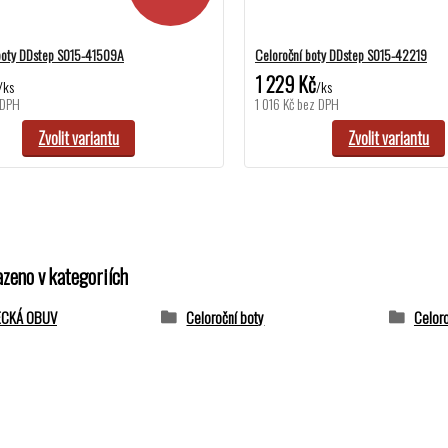
boty DDstep S015-41509A
Celoroční boty DDstep S015-42219
1 229 Kč
/
ks
/
ks
 DPH
1 016 Kč
bez DPH
Zvolit variantu
Zvolit variantu
azeno v kategoriích
ECKÁ OBUV
Celoroční boty
Celoro