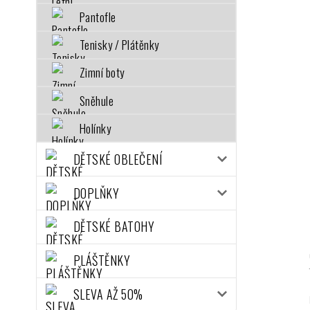
Pantofle
Tenisky / Plátěnky
Zimní boty
Sněhule
Holínky
DĚTSKÉ OBLEČENÍ
DOPLŇKY
DĚTSKÉ BATOHY
PLÁŠTĚNKY
SLEVA AŽ 50%