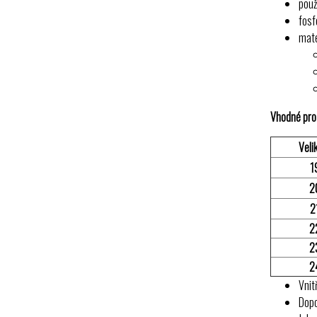
použ
fosf
mate
Vhodné pro
Veli
1
2
2
2
2
2
Vnit
Dop