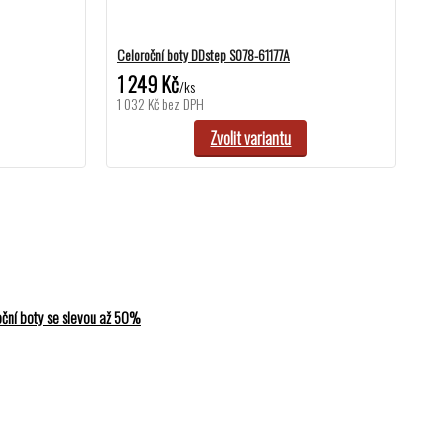
Celoroční boty DDstep S078-61177A
1 249 Kč
/
ks
1 032 Kč
bez DPH
Zvolit variantu
ční boty se slevou až 50%