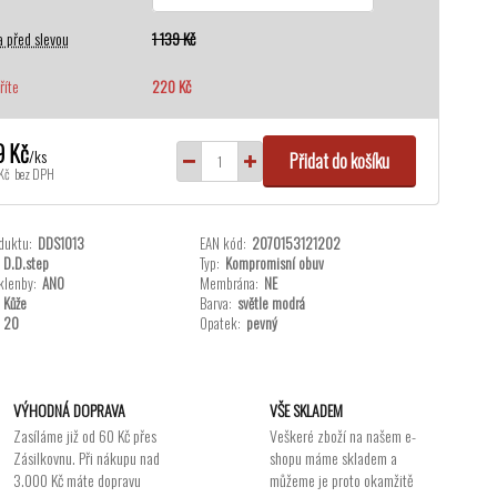
 před slevou
1 139 Kč
říte
220 Kč
9 Kč
/
ks
Přidat do košíku
Kč
bez DPH
duktu:
DDS1013
EAN kód:
2070153121202
D.D.step
Typ:
Kompromisní obuv
klenby:
ANO
Membrána:
NE
Kůže
Barva:
světle modrá
20
Opatek:
pevný
VÝHODNÁ DOPRAVA
VŠE SKLADEM
Zasíláme již od 60 Kč přes
Veškeré zboží na našem e-
Zásilkovnu. Při nákupu nad
shopu máme skladem a
3.000 Kč máte dopravu
můžeme je proto okamžitě