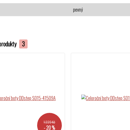
pevný
produkty
3
1 229 Kč
- 20 %