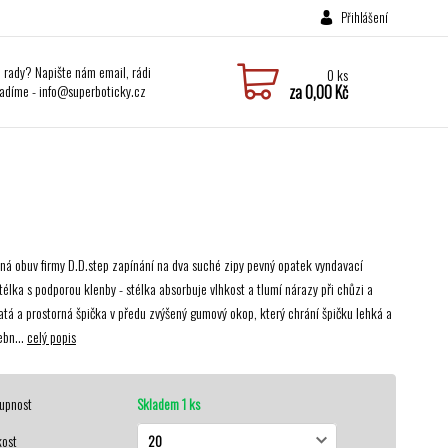
Přihlášení
i rady? Napište nám email, rádi
0
ks
adíme - info@superboticky.cz
za
0,00 Kč
ná obuv firmy D.D.step zapínání na dva suché zipy pevný opatek vyndavací
télka s podporou klenby - stélka absorbuje vlhkost a tlumí nárazy při chůzi a
atá a prostorná špička v předu zvýšený gumový okop, který chrání špičku lehká a
ebn...
celý popis
upnost
Skladem 1 ks
kost