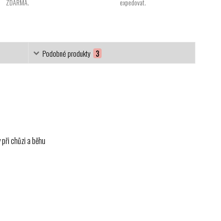
ZDARMA.
expedovat.
Podobné produkty
3
 při chůzi a běhu