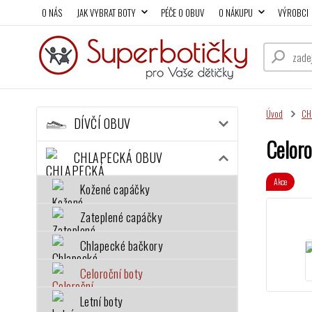
O NÁS
JAK VYBRAT BOTY
PÉČE O OBUV
O NÁKUPU
VÝROBCI
Úvod
CH
DÍVČÍ OBUV
Celor
CHLAPECKÁ OBUV
Akce
Kožené capáčky
Zateplené capáčky
Chlapecké bačkory
Celoroční boty
Letní boty