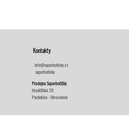
Kontakty
info@superboticky.cz
superboticky
Prodejna Superbotičky
Hradišťská 28
Pardubice - Ohrazenice