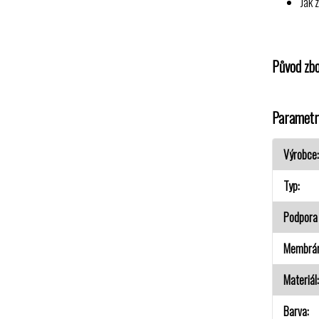
Jak 
Původ zbo
Parametr
Výrobce
Typ
Podpora 
Membrá
Materiál
Barva