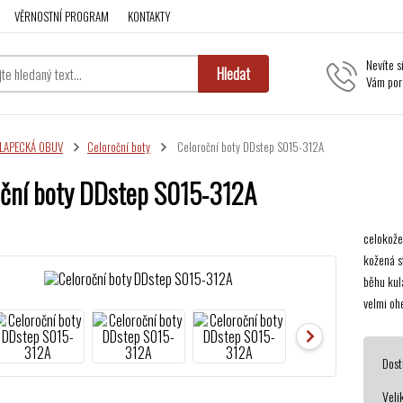
VĚRNOSTNÍ PROGRAM
KONTAKTY
Nevíte s
Hledat
Vám por
LAPECKÁ OBUV
Celoroční boty
Celoroční boty DDstep S015-312A
oční boty DDstep S015-312A
celokože
kožená s
běhu kul
velmi oh
Dost
Veli