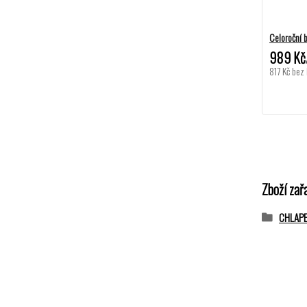
Celoroční 
989 Kč
817 Kč
bez
Zboží zař
CHLAP