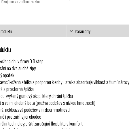
Děkujeme za zpětnou vazbu!
produktu
Parametry
oduktu
kožená obuv firmy D.D.step
nání na dva suché zipy
ý opatek
avací kožená stélka s podporou klenby - stélka absorbuje vlhkost a tlumí nárazy
tá a prostorná špička
edu zvýšený gumový okop, který chrání špičku
á a velmi ohebná bota (pružná podešev s nízkou hmotností)
ná, neklouzavá podešev s nízkou hmotností
né i pro začínající chodce
iální technologie šití zaručující flexibilitu a komfort