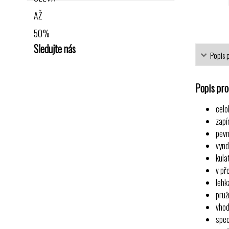
Sledujte nás
Popis 
Popis pr
celo
zapí
pevn
vynd
kula
v př
lehk
pruž
vhod
spec