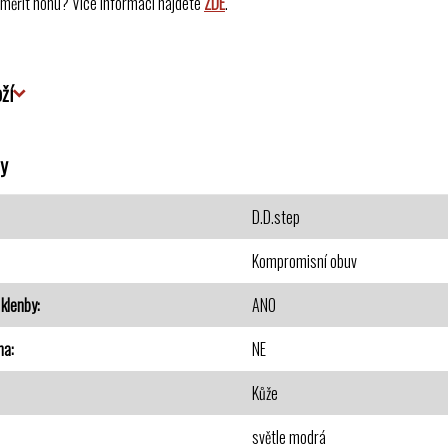
změřit nohu? Více informací najdete
ZDE
.
ží
y
D.D.step
Kompromisní obuv
klenby
ANO
na
NE
Kůže
světle modrá