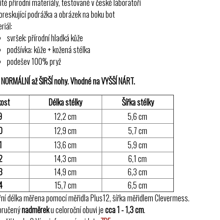
ité přírodní materiály, testované v české laboratoři
oreskující podrážka a obrázek na boku bot
riál:
svršek: přírodní hladká kůže
podšívka: kůže + kožená stélka
podešev 100% pryž
 NORMÁLNÍ až ŠIRŠÍ nohy. Vhodné na VYŠŠÍ NÁRT.
kost
Délka stélky
Šířka stélky
9
12,2 cm
5,6 cm
0
12,9 cm
5,7 cm
1
13,6 cm
5,9 cm
2
14,3 cm
6,1 cm
3
14,9 cm
6,3 cm
4
15,7 cm
6,5 cm
řní délka měřena pomocí měřidla Plus12, šířka měřidlem Clevermess.
oručený
nadměrek
u celoroční obuvi je
cca 1 - 1,3 cm
.