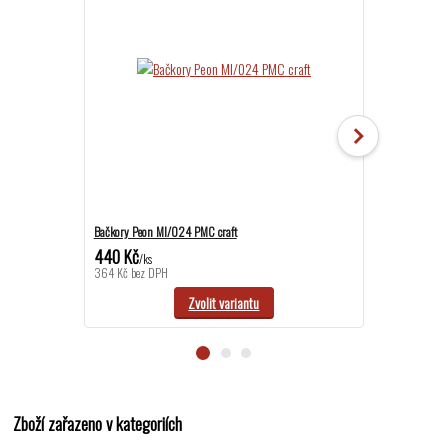
Bačkory Peon MI/024 PMC craft
Bačkory Peon MI
440 Kč
390 Kč
/
ks
/
ks
364 Kč
bez DPH
322 Kč
bez DP
Zvolit variantu
Zboží zařazeno v kategoriích