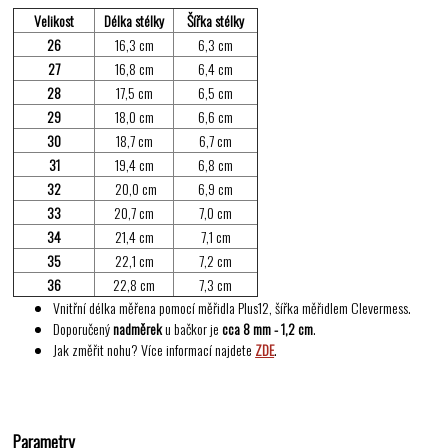
Velikost
Délka stélky
Šířka stélky
26
16,3 cm
6,3 cm
27
16,8 cm
6,4 cm
28
17,5 cm
6,5 cm
29
18,0 cm
6,6 cm
30
18,7 cm
6,7 cm
31
19,4 cm
6,8 cm
32
20,0 cm
6,9 cm
33
20,7 cm
7,0 cm
34
21,4 cm
7,1 cm
35
22,1 cm
7,2 cm
36
22,8 cm
7,3 cm
Vnitřní délka měřena pomocí měřidla Plus12, šířka měřidlem Clevermess.
Doporučený
nadměrek
u bačkor je
cca 8 mm - 1,2 cm
.
Jak změřit nohu? Více informací najdete
ZDE
.
Parametry