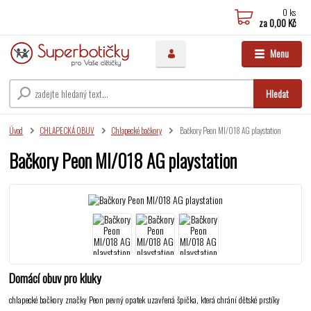
0
ks
za
0,00 Kč
Menu
Hledat
Úvod
CHLAPECKÁ OBUV
Chlapecké bačkory
Bačkory Peon MI/018 AG playstation
Bačkory Peon MI/018 AG playstation
Domácí obuv pro kluky
chlapecké bačkory značky Peon pevný opatek uzavřená špička, která chrání dětské prstíky