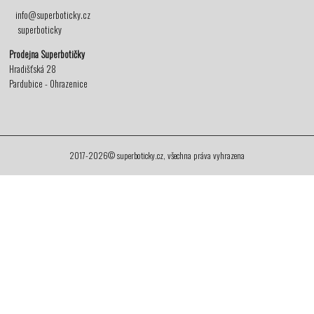
info@superboticky.cz
superboticky
Prodejna Superbotičky
Hradišťská 28
Pardubice - Ohrazenice
2017-2026© superboticky.cz, všechna práva vyhrazena