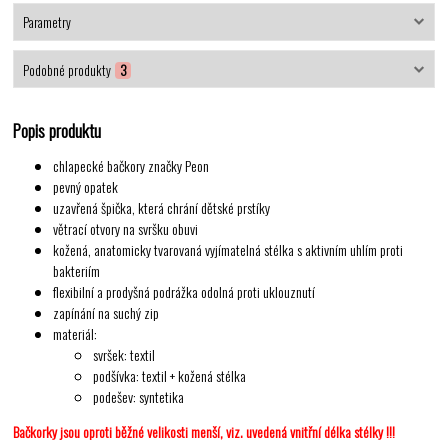
Parametry
Podobné produkty
3
Popis produktu
chlapecké bačkory značky Peon
pevný opatek
uzavřená špička, která chrání dětské prstíky
větrací otvory na svršku obuvi
kožená, anatomicky tvarovaná vyjímatelná stélka s aktivním uhlím proti
bakteriím
flexibilní a prodyšná podrážka odolná proti uklouznutí
zapínání na suchý zip
materiál:
svršek: textil
podšívka: textil + kožená stélka
podešev: syntetika
Bačkorky jsou oproti běžné velikosti menší, viz. uvedená vnitřní délka stélky !!!