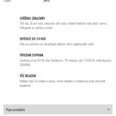
Opatek:
pevný
OVĚŘENO ZÁKAZNÍKY
Těší nás, že se k nám zákazníci rádi vrací a kladně hodnotí naše zboží i servis.
Děkujeme za zpětnou vazbu!
EXPEDICE DO 24 HOD
Vždy se snažíme o co nejrychlejší odeslání Vámi objednaného zboží.
VÝHODNÁ DOPRAVA
Zasíláme již od 60 Kč přes Zásilkovnu. Při nákupu nad 3.000 Kč máte dopravu
ZDARMA.
VŠE SKLADEM
Veškeré zboží na našem e-shopu máme skladem a můžeme je proto okamžitě
expedovat.
Popis produktu