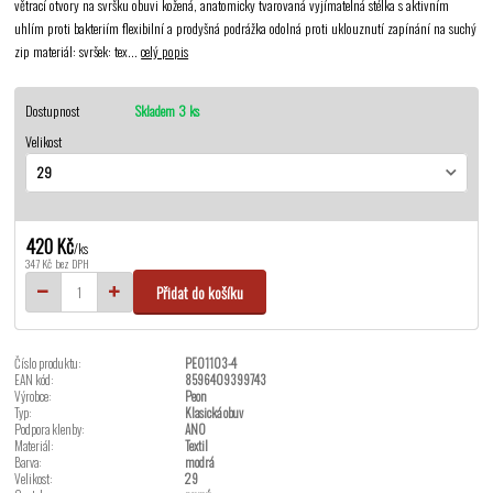
větrací otvory na svršku obuvi kožená, anatomicky tvarovaná vyjímatelná stélka s aktivním
uhlím proti bakteriím flexibilní a prodyšná podrážka odolná proti uklouznutí zapínání na suchý
zip materiál: svršek: tex...
celý popis
Dostupnost
Skladem 3 ks
Velikost
420 Kč
/
ks
347 Kč
bez DPH
Přidat do košíku
Číslo produktu:
PEO1103-4
EAN kód:
8596409399743
Výrobce:
Peon
Typ:
Klasická obuv
Podpora klenby:
ANO
Materiál:
Textil
Barva:
modrá
Velikost:
29