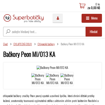
0
ks
za
0,00 Kč
Menu
Hledat
Úvod
CHLAPECKÁ OBUV
Chlapecké bačkory
Bačkory Peon MI/013 KA
Bačkory Peon MI/013 KA
chlapecké bačkory značky Peon pevný opatek uzavřená špička, která chrání dětské prstíky
kožená, anatomicky tvarovaná vyjímatelná stélka s aktivním uhlím proti bakteriím flexibilní a