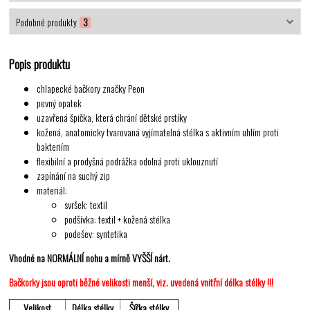
Podobné produkty
3
Popis produktu
chlapecké bačkory značky Peon
pevný opatek
uzavřená špička, která chrání dětské prstíky
kožená, anatomicky tvarovaná vyjímatelná stélka s aktivním uhlím proti
bakteriím
flexibilní a prodyšná podrážka odolná proti uklouznutí
zapínání na suchý zip
materiál:
svršek: textil
podšívka: textil + kožená stélka
podešev: syntetika
Vhodné na NORMÁLNÍ nohu a mírně VYŠŠÍ nárt.
Bačkorky jsou oproti běžné velikosti menší, viz. uvedená vnitřní délka stélky !!!
Velikost
Délka stélky
Šířka stélky