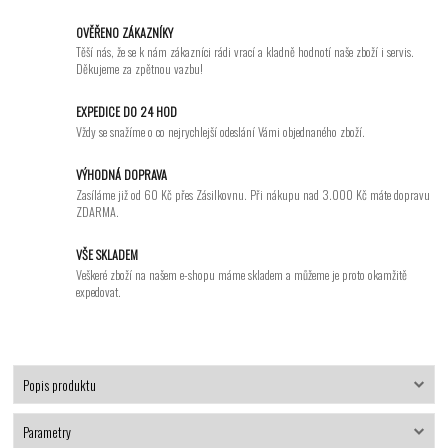
OVĚŘENO ZÁKAZNÍKY
Těší nás, že se k nám zákazníci rádi vrací a kladně hodnotí naše zboží i servis.
Děkujeme za zpětnou vazbu!
EXPEDICE DO 24 HOD
Vždy se snažíme o co nejrychlejší odeslání Vámi objednaného zboží.
VÝHODNÁ DOPRAVA
Zasíláme již od 60 Kč přes Zásilkovnu. Při nákupu nad 3.000 Kč máte dopravu
ZDARMA.
VŠE SKLADEM
Veškeré zboží na našem e-shopu máme skladem a můžeme je proto okamžitě
expedovat.
Popis produktu
Parametry