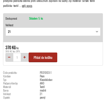
prodyšná podrážka odolná proti uklouznutí zapínání na suchý zip materiál: svršek: textil
podšívka: textil ...
celý popis
Dostupnost
Skladem 5 ks
Velikost
370 Kč
/
ks
306 Kč
bez DPH
Přidat do košíku
Číslo produktu:
PEO1003-1
Výrobce:
Peon
Typ:
Klasická obuv
Podpora klenby:
ANO
Materiál:
Textil
Barva:
modré
Velikost:
21
Opatek:
pevný