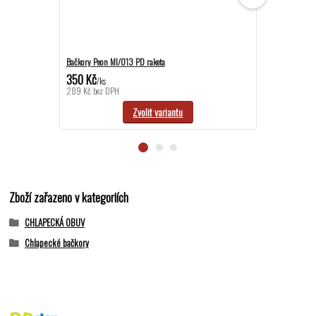
Bačkory Peon MI/013 PD raketa
Bačkory Peon MI
350 Kč
420 Kč
/
ks
/
ks
289 Kč
bez DPH
347 Kč
bez DPH
Zvolit variantu
Zboží zařazeno v kategoriích
CHLAPECKÁ OBUV
Chlapecké bačkory