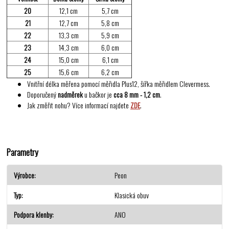
20
12,1 cm
5,7 cm
21
12,7 cm
5,8 cm
22
13,3 cm
5,9 cm
23
14,3 cm
6,0 cm
24
15,0 cm
6,1 cm
25
15,6 cm
6,2 cm
Vnitřní délka měřena pomocí měřidla Plus12, šířka měřidlem Clevermess.
Doporučený
nadměrek
u bačkor je
cca 8 mm - 1,2 cm
.
Jak změřit nohu? Více informací najdete
ZDE
.
Parametry
Výrobce
Peon
Typ
Klasická obuv
Podpora klenby
ANO