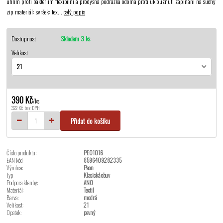
uhlím proti bakteriím flexibilní a prodyšná podrážka odolná proti uklouznutí zapínání na suchý
zip materiál: svršek: tex...
celý popis
Dostupnost
Skladem 3 ks
Velikost
390 Kč
/
ks
322 Kč
bez DPH
Přidat do košíku
Číslo produktu:
PEO1016
EAN kód:
8596409282335
Výrobce:
Peon
Typ:
Klasická obuv
Podpora klenby:
ANO
Materiál:
Textil
Barva:
modrá
Velikost:
21
Opatek:
pevný