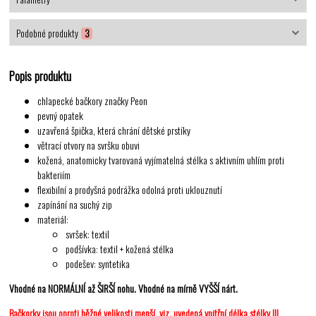
Podobné produkty
3
Popis produktu
chlapecké bačkory značky Peon
pevný opatek
uzavřená špička, která chrání dětské prstíky
větrací otvory na svršku obuvi
kožená, anatomicky tvarovaná vyjímatelná stélka s aktivním uhlím proti
bakteriím
flexibilní a prodyšná podrážka odolná proti uklouznutí
zapínání na suchý zip
materiál:
svršek: textil
podšívka: textil + kožená stélka
podešev: syntetika
Vhodné na NORMÁLNÍ až ŠIRŠÍ nohu. Vhodné na mírně VYŠŠÍ nárt.
Bačkorky jsou oproti běžné velikosti menší, viz. uvedená vnitřní délka stélky !!!