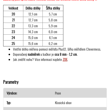
Velikost
Délka stélky
Šířka stélky
20
12,1 cm
5,7 cm
21
12,7 cm
5,8 cm
22
13,3 cm
5,9 cm
23
14,3 cm
6,0 cm
24
15,0 cm
6,1 cm
25
15,6 cm
6,2 cm
Vnitřní délka měřena pomocí měřidla Plus12, šířka měřidlem Clevermess.
Doporučený
nadměrek
u bačkor je
cca 8 mm - 1,2 cm
.
Jak změřit nohu? Více informací najdete
ZDE
.
Parametry
Výrobce
Peon
Typ
Klasická obuv