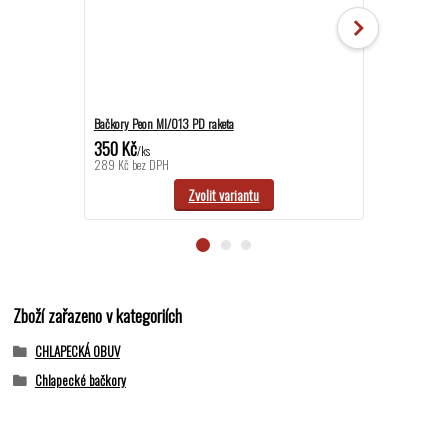
Bačkory Peon MI/013 PD raketa
Bačkory Peon MI
350 Kč
420 Kč
/
ks
/
ks
289 Kč
bez DPH
347 Kč
bez DPH
Zvolit variantu
Zboží zařazeno v kategoriích
CHLAPECKÁ OBUV
Chlapecké bačkory