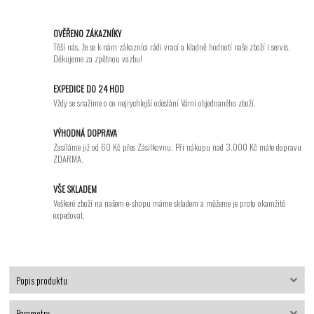
OVĚŘENO ZÁKAZNÍKY
Těší nás, že se k nám zákazníci rádi vrací a kladně hodnotí naše zboží i servis.
Děkujeme za zpětnou vazbu!
EXPEDICE DO 24 HOD
Vždy se snažíme o co nejrychlejší odeslání Vámi objednaného zboží.
VÝHODNÁ DOPRAVA
Zasíláme již od 60 Kč přes Zásilkovnu. Při nákupu nad 3.000 Kč máte dopravu
ZDARMA.
VŠE SKLADEM
Veškeré zboží na našem e-shopu máme skladem a můžeme je proto okamžitě
expedovat.
Popis produktu
Parametry