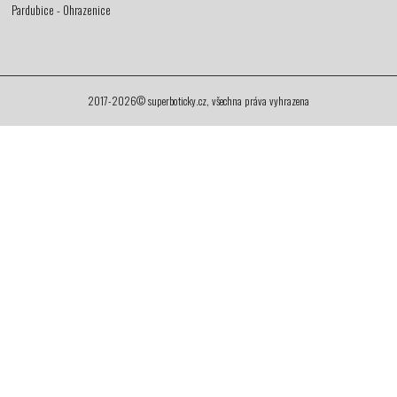
Pardubice - Ohrazenice
2017-2026© superboticky.cz, všechna práva vyhrazena