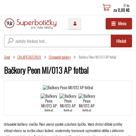
0
ks
za
0,00 Kč
Menu
Hledat
Úvod
CHLAPECKÁ OBUV
Chlapecké bačkory
Bačkory Peon MI/013 AP fotbal
Bačkory Peon MI/013 AP fotbal
chlapecké bačkory značky Peon pevný opatek uzavřená špička, která chrání dětské prstíky
větrací otvory na svršku obuvi kožená, anatomicky tvarovaná vyjímatelná stélka s aktivním