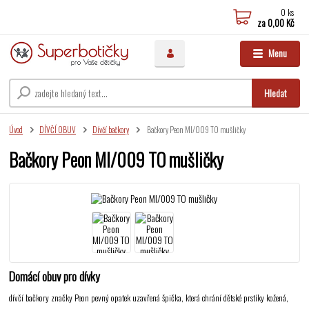
0
ks
za
0,00 Kč
Menu
Hledat
Úvod
DÍVČÍ OBUV
Dívčí bačkory
Bačkory Peon MI/009 TO mušličky
Bačkory Peon MI/009 TO mušličky
Domácí obuv pro dívky
dívčí bačkory značky Peon pevný opatek uzavřená špička, která chrání dětské prstíky kožená,