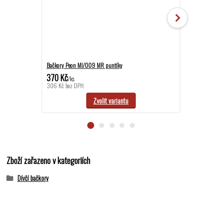
Bačkory Peon MI/009 MR puntíky
Bačkory Peon N
370 Kč
390 Kč
/
ks
/
ks
306 Kč
bez DPH
322 Kč
bez DP
Zvolit variantu
Zboží zařazeno v kategoriích
Dívčí bačkory