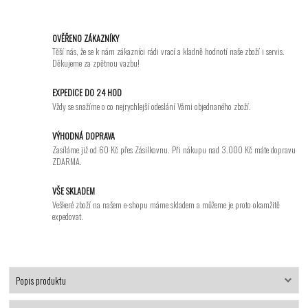
OVĚŘENO ZÁKAZNÍKY
Těší nás, že se k nám zákazníci rádi vrací a kladně hodnotí naše zboží i servis.
Děkujeme za zpětnou vazbu!
EXPEDICE DO 24 HOD
Vždy se snažíme o co nejrychlejší odeslání Vámi objednaného zboží.
VÝHODNÁ DOPRAVA
Zasíláme již od 60 Kč přes Zásilkovnu. Při nákupu nad 3.000 Kč máte dopravu
ZDARMA.
VŠE SKLADEM
Veškeré zboží na našem e-shopu máme skladem a můžeme je proto okamžitě
expedovat.
Popis produktu