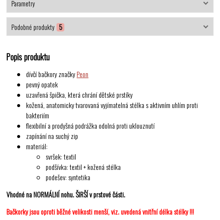
Parametry
Podobné produkty
5
Popis produktu
dívčí bačkory značky
Peon
pevný opatek
uzavřená špička, která chrání dětské prstíky
kožená, anatomicky tvarovaná vyjímatelná stélka s aktivním uhlím proti
bakteriím
flexibilní a prodyšná podrážka odolná proti uklouznutí
zapínání na suchý zip
materiál:
svršek: textil
podšívka: textil + kožená stélka
podešev: syntetika
Vhodné na NORMÁLNÍ nohu. ŠIRŠÍ v prstové části.
Bačkorky jsou oproti běžné velikosti menší, viz. uvedená vnitřní délka stélky !!!