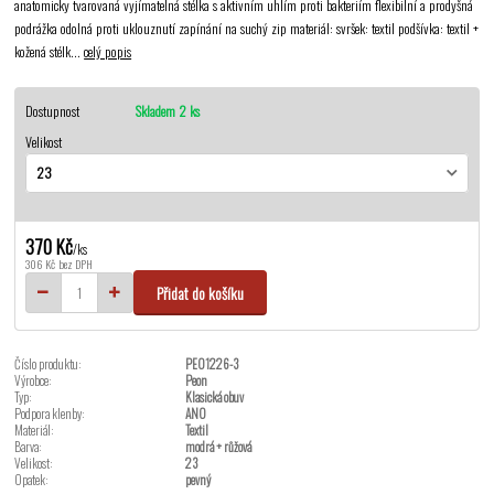
anatomicky tvarovaná vyjímatelná stélka s aktivním uhlím proti bakteriím flexibilní a prodyšná
podrážka odolná proti uklouznutí zapínání na suchý zip materiál: svršek: textil podšívka: textil +
kožená stélk...
celý popis
Dostupnost
Skladem 2 ks
Velikost
370 Kč
/
ks
306 Kč
bez DPH
Přidat do košíku
Číslo produktu:
PEO1226-3
Výrobce:
Peon
Typ:
Klasická obuv
Podpora klenby:
ANO
Materiál:
Textil
Barva:
modrá + růžová
Velikost:
23
Opatek:
pevný