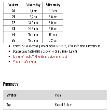
Velikost
Délka stélky
Šířka stélky
20
12,1 cm
5,7 cm
21
12,7 cm
5,8 cm
22
13,3 cm
5,9 cm
23
14,3 cm
6,0 cm
24
15,0 cm
6,1 cm
25
15,6 cm
6,2 cm
Vnitřní délka měřena pomocí měřidla Plus12, šířka měřidlem Clevermess.
Doporučený
nadměrek
u bačkor je
cca 8 mm - 1,2 cm
.
Jak změřit nohu? Klikněte pro více informací.
Více o značce Peon.
Parametry
Výrobce
Peon
Typ
Klasická obuv