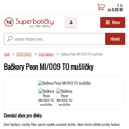
0
ks
za
0,00 Kč
Menu
Hledat
Úvod
DÍVČÍ OBUV
Dívčí bačkory
Bačkory Peon MI/009 TO mušličky
Bačkory Peon MI/009 TO mušličky
Domácí obuv pro dívky
dívčí bačkory značky Peon pevný opatek uzavřená špička, která chrání dětské prstíky kožená,