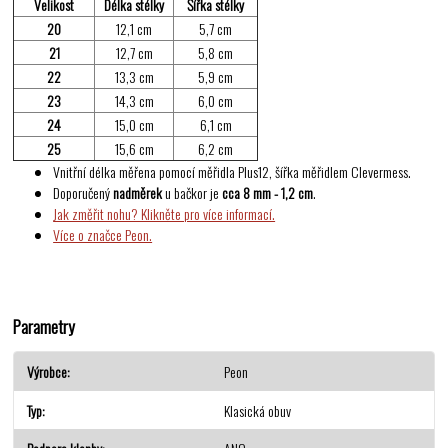
Velikost
Délka stélky
Šířka stélky
20
12,1 cm
5,7 cm
21
12,7 cm
5,8 cm
22
13,3 cm
5,9 cm
23
14,3 cm
6,0 cm
24
15,0 cm
6,1 cm
25
15,6 cm
6,2 cm
Vnitřní délka měřena pomocí měřidla Plus12, šířka měřidlem Clevermess.
Doporučený
nadměrek
u bačkor je
cca 8 mm - 1,2 cm
.
Jak změřit nohu? Klikněte pro více informací.
Více o značce Peon.
Parametry
Výrobce
Peon
Typ
Klasická obuv