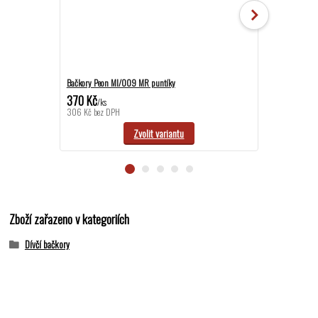
Bačkory Peon MI/009 MR puntíky
Bačkory Peon N
370 Kč
390 Kč
/
ks
/
ks
306 Kč
bez DPH
322 Kč
bez DP
Zvolit variantu
Zboží zařazeno v kategoriích
Dívčí bačkory