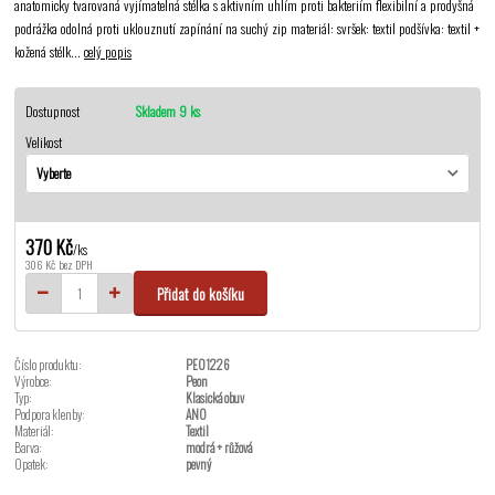
anatomicky tvarovaná vyjímatelná stélka s aktivním uhlím proti bakteriím flexibilní a prodyšná
podrážka odolná proti uklouznutí zapínání na suchý zip materiál: svršek: textil podšívka: textil +
kožená stélk...
celý popis
Dostupnost
Skladem 9 ks
Velikost
370 Kč
/
ks
306 Kč
bez DPH
Přidat do košíku
Číslo produktu:
PEO1226
Výrobce:
Peon
Typ:
Klasická obuv
Podpora klenby:
ANO
Materiál:
Textil
Barva:
modrá + růžová
Opatek:
pevný