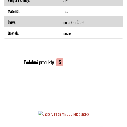
Podpora klenby
ANO
Materiál
Textil
Barva
modrá + růžová
Opatek
pevný
Podobné produkty
5