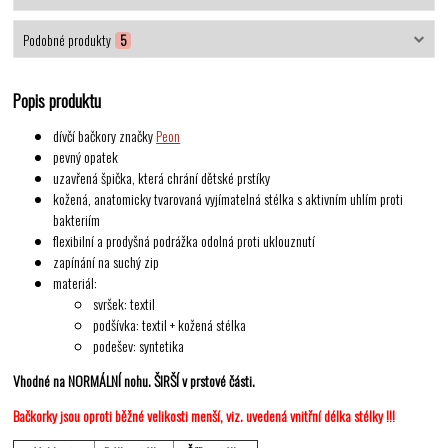
Podobné produkty
5
Popis produktu
dívčí bačkory značky
Peon
pevný opatek
uzavřená špička, která chrání dětské prstíky
kožená, anatomicky tvarovaná vyjímatelná stélka s aktivním uhlím proti
bakteriím
flexibilní a prodyšná podrážka odolná proti uklouznutí
zapínání na suchý zip
materiál:
svršek: textil
podšívka: textil + kožená stélka
podešev: syntetika
Vhodné na NORMÁLNÍ nohu. ŠIRŠÍ v prstové části.
Bačkorky jsou oproti běžné velikosti menší, viz. uvedená vnitřní délka stélky !!!