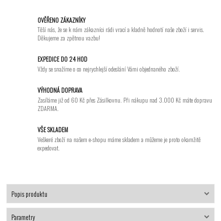
OVĚŘENO ZÁKAZNÍKY
Těší nás, že se k nám zákazníci rádi vrací a kladně hodnotí naše zboží i servis.
Děkujeme za zpětnou vazbu!
EXPEDICE DO 24 HOD
Vždy se snažíme o co nejrychlejší odeslání Vámi objednaného zboží.
VÝHODNÁ DOPRAVA
Zasíláme již od 60 Kč přes Zásilkovnu. Při nákupu nad 3.000 Kč máte dopravu
ZDARMA.
VŠE SKLADEM
Veškeré zboží na našem e-shopu máme skladem a můžeme je proto okamžitě
expedovat.
Popis produktu
Parametry