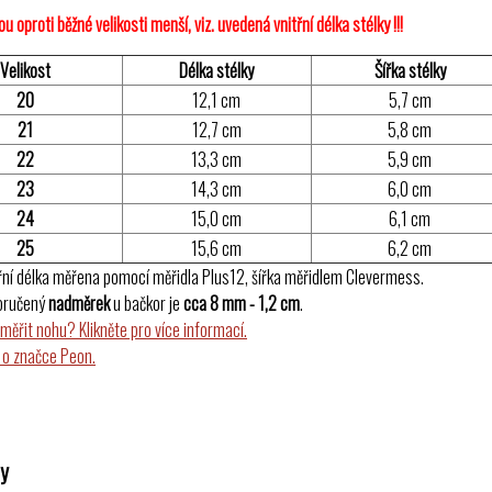
u oproti běžné velikosti menší, viz. uvedená vnitřní délka stélky !!!
Velikost
Délka stélky
Šířka stélky
20
12,1 cm
5,7 cm
21
12,7 cm
5,8 cm
22
13,3 cm
5,9 cm
23
14,3 cm
6,0 cm
24
15,0 cm
6,1 cm
25
15,6 cm
6,2 cm
řní délka měřena pomocí měřidla Plus12, šířka měřidlem Clevermess.
oručený
nadměrek
u bačkor je
cca 8 mm - 1,2 cm
.
změřit nohu? Klikněte pro více informací.
 o značce Peon.
y