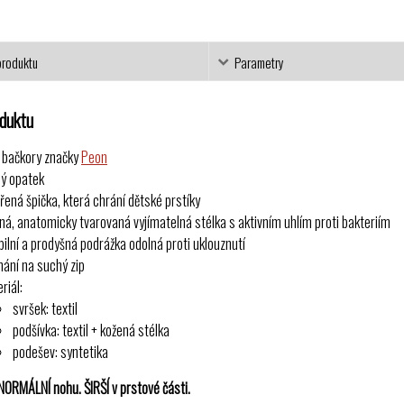
produktu
Parametry
oduktu
í bačkory značky
Peon
ý opatek
řená špička, která chrání dětské prstíky
ná, anatomicky tvarovaná vyjímatelná stélka s aktivním uhlím proti bakteriím
ibilní a prodyšná podrážka odolná proti uklouznutí
nání na suchý zip
riál:
svršek: textil
podšívka: textil + kožená stélka
podešev: syntetika
ORMÁLNÍ nohu. ŠIRŠÍ v prstové části.