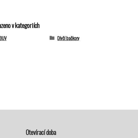
azeno v kategoriích
OBUV
Dívčí bačkory
Otevírací doba