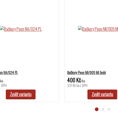
eon NA/024 PL
Bačkory Peon MI/009 MI šedé
400 Kč
/
ks
/
ks
z DPH
331 Kč
bez DPH
Zvolit variantu
Zvolit variantu