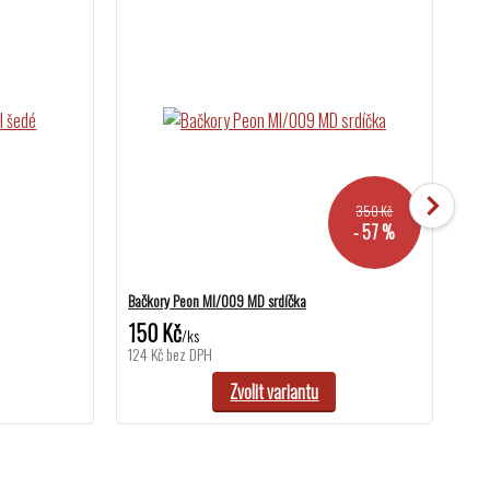
350 Kč
- 57 %
Bačkory Peon MI/009 MD srdíčka
Bačk
150 Kč
51
/
ks
124 Kč
bez DPH
421
Zvolit variantu