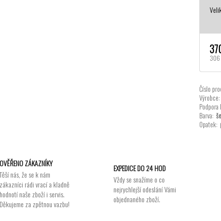
Veli
37
306 
Číslo pro
Výrobce:
Podpora 
Barva:
še
Opatek:
OVĚŘENO ZÁKAZNÍKY
EXPEDICE DO 24 HOD
Těší nás, že se k nám
Vždy se snažíme o co
zákazníci rádi vrací a kladně
nejrychlejší odeslání Vámi
hodnotí naše zboží i servis.
objednaného zboží.
Děkujeme za zpětnou vazbu!