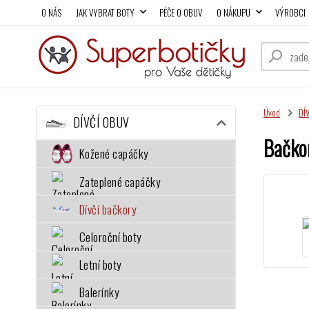
O NÁS
JAK VYBRAT BOTY
PÉČE O OBUV
O NÁKUPU
VÝROBCI
Úvod
DÍ
DÍVČÍ OBUV
Bačko
Kožené capáčky
Zateplené capáčky
Dívčí bačkory
Celoroční boty
Letní boty
Balerínky