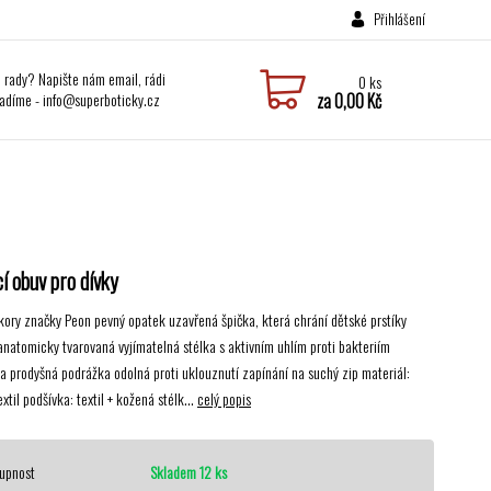
Přihlášení
i rady? Napište nám email, rádi
0
ks
adíme - info@superboticky.cz
za
0,00 Kč
 obuv pro dívky
čkory značky Peon pevný opatek uzavřená špička, která chrání dětské prstíky
anatomicky tvarovaná vyjímatelná stélka s aktivním uhlím proti bakteriím
í a prodyšná podrážka odolná proti uklouznutí zapínání na suchý zip materiál:
extil podšívka: textil + kožená stélk...
celý popis
upnost
Skladem 12 ks