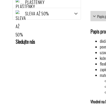
PLÁŠTĚNKY
SLEVA AŽ 50%
Popis 
Popis pr
Sledujte nás
dívč
pevn
uzav
kože
flex
zapí
mate
Vhodné na N