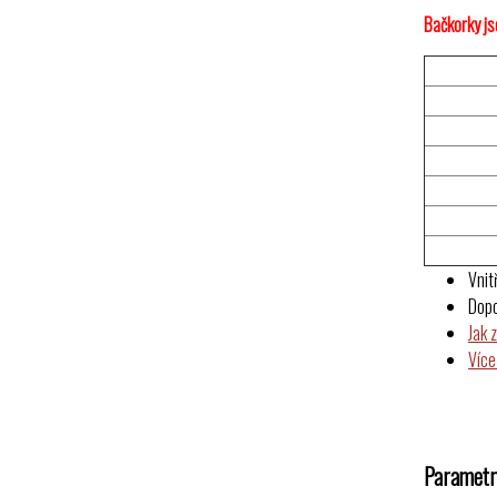
Bačkorky jso
Vnit
Dop
Jak 
Více
Parametr