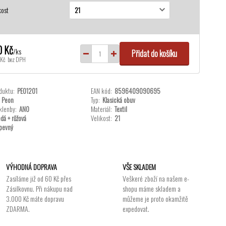
kost
0 Kč
/
ks
Přidat do košíku
Kč
bez DPH
duktu:
PEO1201
EAN kód:
8596409090695
Peon
Typ:
Klasická obuv
klenby:
ANO
Materiál:
Textil
dá + růžová
Velikost:
21
pevný
VÝHODNÁ DOPRAVA
VŠE SKLADEM
Zasíláme již od 60 Kč přes
Veškeré zboží na našem e-
Zásilkovnu. Při nákupu nad
shopu máme skladem a
3.000 Kč máte dopravu
můžeme je proto okamžitě
ZDARMA.
expedovat.