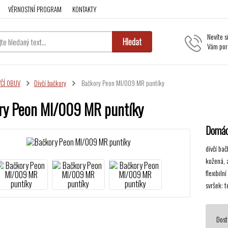
VĚRNOSTNÍ PROGRAM
KONTAKTY
Nevíte s
Hledat
Vám por
VČÍ OBUV
Dívčí bačkory
Bačkory Peon MI/009 MR puntíky
ry Peon MI/009 MR puntíky
Domácí
dívčí ba
kožená, 
flexibiln
svršek: t
Dost