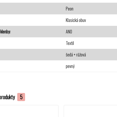
Peon
Klasická obuv
klenby
ANO
Textil
šedá + růžová
pevný
produkty
5