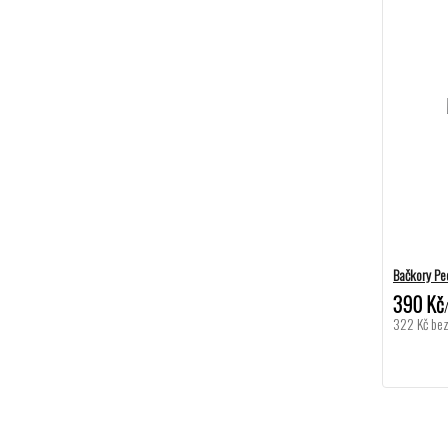
Bačkory P
390 Kč
322 Kč
be