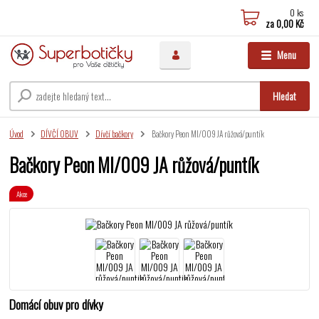
0
ks
za
0,00 Kč
Menu
Hledat
Úvod
DÍVČÍ OBUV
Dívčí bačkory
Bačkory Peon MI/009 JA růžová/puntík
Bačkory Peon MI/009 JA růžová/puntík
Akce
Domácí obuv pro dívky