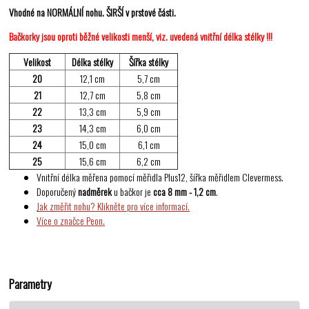
Vhodné na NORMÁLNÍ nohu. ŠIRŠÍ v prstové části.
Bačkorky jsou oproti běžné velikosti menší, viz. uvedená vnitřní délka stélky !!!
Velikost
Délka stélky
Šířka stélky
20
12,1 cm
5,7 cm
21
12,7 cm
5,8 cm
22
13,3 cm
5,9 cm
23
14,3 cm
6,0 cm
24
15,0 cm
6,1 cm
25
15,6 cm
6,2 cm
Vnitřní délka měřena pomocí měřidla Plus12, šířka měřidlem Clevermess.
Doporučený
nadměrek
u bačkor je
cca 8 mm - 1,2 cm
.
Jak změřit nohu? Klikněte pro více informací.
Více o značce Peon.
Parametry