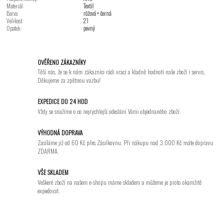
Materiál:
Textil
Barva:
růžová + černá
Velikost:
21
Opatek:
pevný
OVĚŘENO ZÁKAZNÍKY
Těší nás, že se k nám zákazníci rádi vrací a kladně hodnotí naše zboží i servis.
Děkujeme za zpětnou vazbu!
EXPEDICE DO 24 HOD
Vždy se snažíme o co nejrychlejší odeslání Vámi objednaného zboží.
VÝHODNÁ DOPRAVA
Zasíláme již od 60 Kč přes Zásilkovnu. Při nákupu nad 3.000 Kč máte dopravu
ZDARMA.
VŠE SKLADEM
Veškeré zboží na našem e-shopu máme skladem a můžeme je proto okamžitě
expedovat.