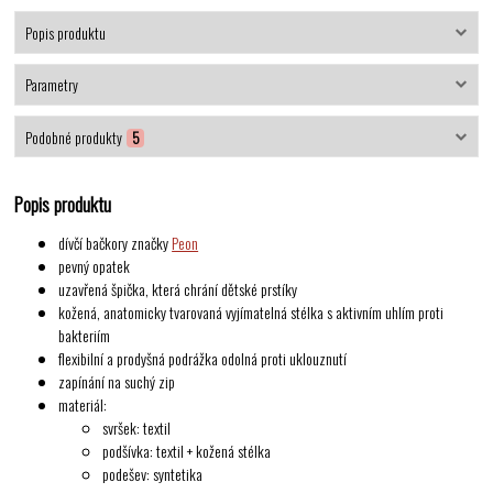
Popis produktu
Parametry
Podobné produkty
5
Popis produktu
dívčí bačkory značky
Peon
pevný opatek
uzavřená špička, která chrání dětské prstíky
kožená, anatomicky tvarovaná vyjímatelná stélka s aktivním uhlím proti
bakteriím
flexibilní a prodyšná podrážka odolná proti uklouznutí
zapínání na suchý zip
materiál:
svršek: textil
podšívka: textil + kožená stélka
podešev: syntetika