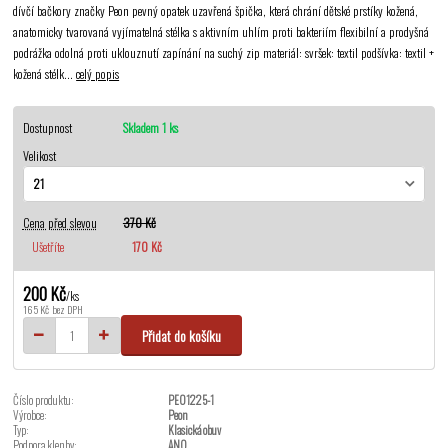
dívčí bačkory značky Peon pevný opatek uzavřená špička, která chrání dětské prstíky kožená,
anatomicky tvarovaná vyjímatelná stélka s aktivním uhlím proti bakteriím flexibilní a prodyšná
podrážka odolná proti uklouznutí zapínání na suchý zip materiál: svršek: textil podšívka: textil +
kožená stélk...
celý popis
Dostupnost
Skladem 1 ks
Velikost
Cena před slevou
370 Kč
Ušetříte
170 Kč
200 Kč
/
ks
165 Kč
bez DPH
Přidat do košíku
Číslo produktu:
PEO1225-1
Výrobce:
Peon
Typ:
Klasická obuv
Podpora klenby:
ANO