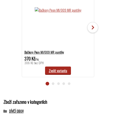
Bačkory Peon MI/009 MR puntíky
Bačkory Peon N
370 Kč
390 Kč
/
ks
/
ks
306 Kč
bez DPH
322 Kč
bez DP
Zvolit variantu
Zboží zařazeno v kategoriích
DÍVČÍ OBUV