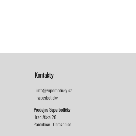
Kontakty
info@superboticky.cz
superboticky
Prodejna Superbotičky
Hradišťská 28
Pardubice - Ohrazenice