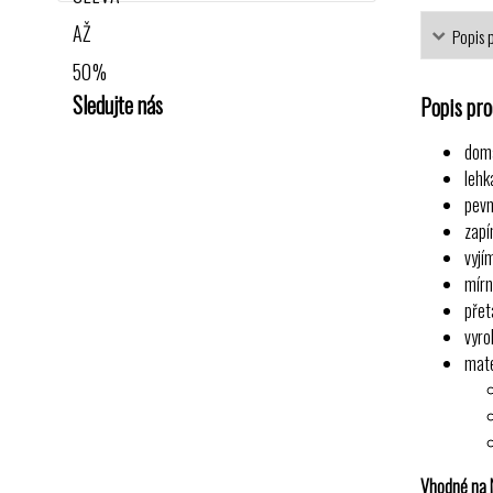
Popis 
Sledujte nás
Popis pr
domá
lehk
pevn
zapí
vyjí
mírn
přet
vyro
mate
Vhodné na 