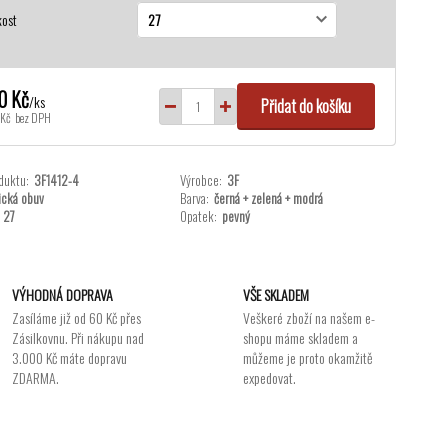
kost
0 Kč
/
ks
Přidat do košíku
Kč
bez DPH
duktu:
3F1412-4
Výrobce:
3F
ická obuv
Barva:
černá + zelená + modrá
27
Opatek:
pevný
VÝHODNÁ DOPRAVA
VŠE SKLADEM
Zasíláme již od 60 Kč přes
Veškeré zboží na našem e-
Zásilkovnu. Při nákupu nad
shopu máme skladem a
3.000 Kč máte dopravu
můžeme je proto okamžitě
ZDARMA.
expedovat.