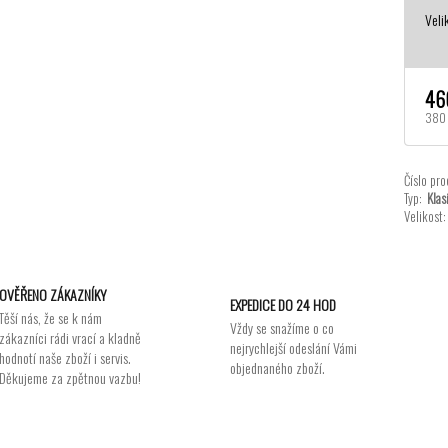
Veli
46
380 
Číslo pro
Typ:
Klas
Velikost:
OVĚŘENO ZÁKAZNÍKY
EXPEDICE DO 24 HOD
Těší nás, že se k nám
Vždy se snažíme o co
zákazníci rádi vrací a kladně
nejrychlejší odeslání Vámi
hodnotí naše zboží i servis.
objednaného zboží.
Děkujeme za zpětnou vazbu!