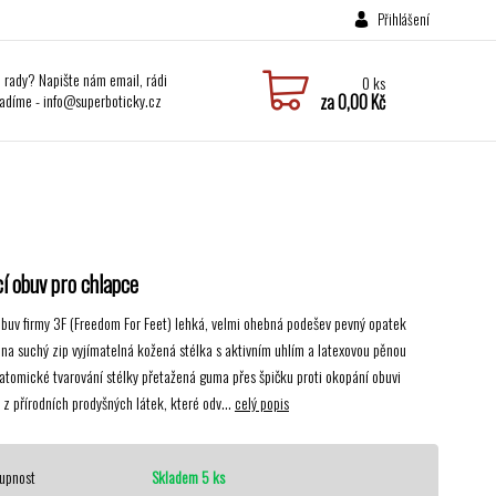
Přihlášení
i rady? Napište nám email, rádi
0
ks
adíme - info@superboticky.cz
za
0,00 Kč
í obuv pro chlapce
buv firmy 3F (Freedom For Feet) lehká, velmi ohebná podešev pevný opatek
 na suchý zip vyjímatelná kožená stélka s aktivním uhlím a latexovou pěnou
atomické tvarování stélky přetažená guma přes špičku proti okopání obuvi
 z přírodních prodyšných látek, které odv...
celý popis
upnost
Skladem 5 ks