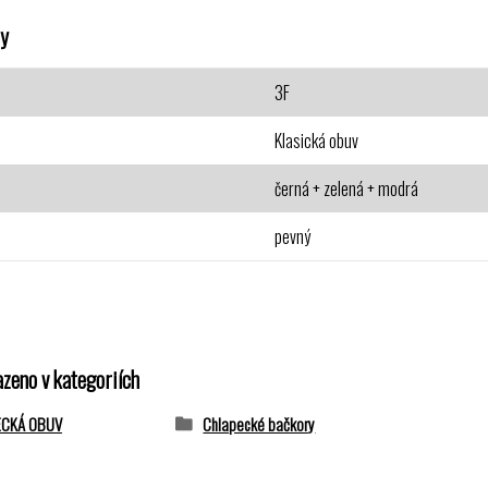
y
3F
Klasická obuv
černá + zelená + modrá
pevný
azeno v kategoriích
ECKÁ OBUV
Chlapecké bačkory