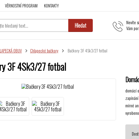
VĚRNOSTNÍ PROGRAM
KONTAKTY
Nevíte s
Hledat
Vám por
LAPECKÁ OBUV
Chlapecké bačkory
Bačkory 3F 4Sk3/27 fotbal
ry 3F 4Sk3/27 fotbal
Domác
domácí o
zapínání
mírné an
vyrobeno
Dost