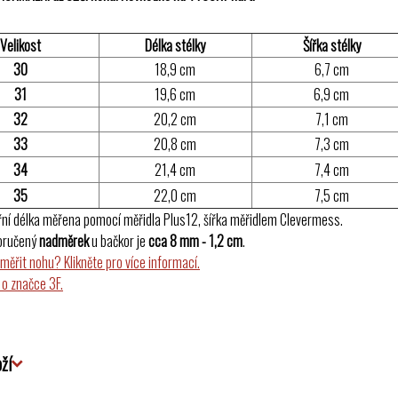
Velikost
Délka stélky
Šířka stélky
30
18,9 cm
6,7 cm
31
19,6 cm
6,9 cm
32
20,2 cm
7,1 cm
33
20,8 cm
7,3 cm
34
21,4 cm
7,4 cm
35
22,0 cm
7,5 cm
řní délka měřena pomocí měřidla Plus12, šířka měřidlem Clevermess.
oručený
nadměrek
u bačkor je
cca 8 mm - 1,2 cm
.
změřit nohu? Klikněte pro více informací.
 o značce 3F.
ží