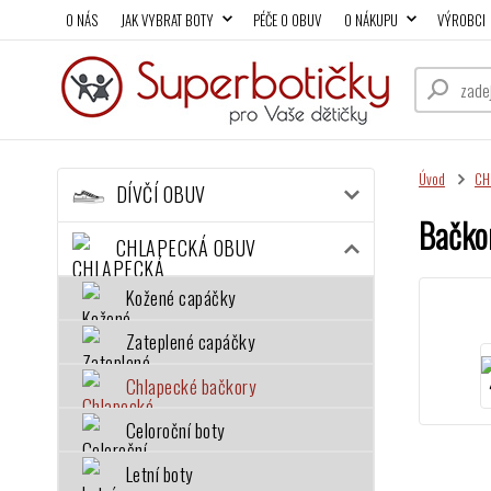
O NÁS
JAK VYBRAT BOTY
PÉČE O OBUV
O NÁKUPU
VÝROBCI
Úvod
CH
DÍVČÍ OBUV
Bačko
CHLAPECKÁ OBUV
Kožené capáčky
Zateplené capáčky
Chlapecké bačkory
Celoroční boty
Letní boty