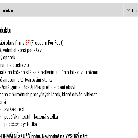
produktu
Par
oduktu
cí obuv firmy
3F
(Freedom For Feet)
á, velmi ohebná podešev
ý opatek
nání na suchý zip
matelná kožená stélka s aktivním uhlím a latexovou pěnou
é anatomické tvarování stélky
ažená guma přes špičku proti okopání obuvi
beno z přírodních prodyšných látek, které odvádí vlhkost
riál:
svršek: textil
podšívka: textil + kožená stélka
podešev: syntetika
NORMÁLNÍ až UŽŠÍ nohu. Nevhodné na VYSOKÝ nárt.