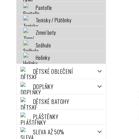
Pantofle
Tenisky / Plátěnky
Zimní boty
Sněhule
Holínky
DĚTSKÉ OBLEČENÍ
DOPLŇKY
DĚTSKÉ BATOHY
PLÁŠTĚNKY
SLEVA AŽ 50%