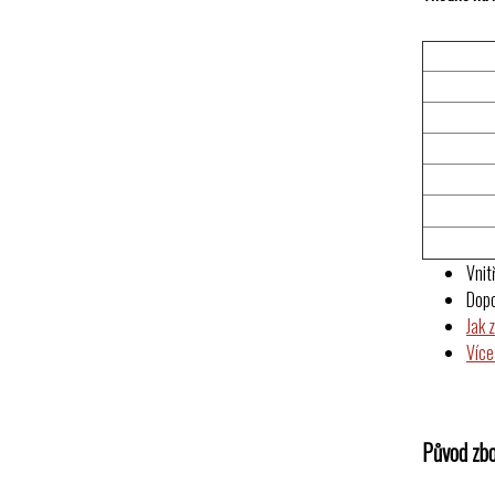
Vnit
Dop
Jak 
Více
Původ zbo