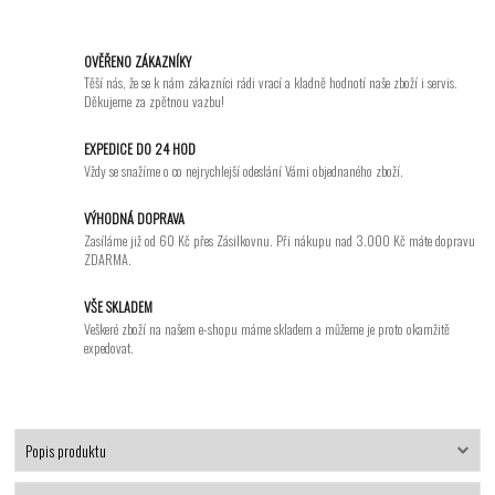
OVĚŘENO ZÁKAZNÍKY
Těší nás, že se k nám zákazníci rádi vrací a kladně hodnotí naše zboží i servis.
Děkujeme za zpětnou vazbu!
EXPEDICE DO 24 HOD
Vždy se snažíme o co nejrychlejší odeslání Vámi objednaného zboží.
VÝHODNÁ DOPRAVA
Zasíláme již od 60 Kč přes Zásilkovnu. Při nákupu nad 3.000 Kč máte dopravu
ZDARMA.
VŠE SKLADEM
Veškeré zboží na našem e-shopu máme skladem a můžeme je proto okamžitě
expedovat.
Popis produktu