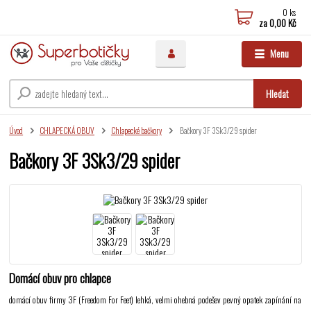
0
ks
za
0,00 Kč
Menu
Hledat
Úvod
CHLAPECKÁ OBUV
Chlapecké bačkory
Bačkory 3F 3Sk3/29 spider
Bačkory 3F 3Sk3/29 spider
Domácí obuv pro chlapce
domácí obuv firmy 3F (Freedom For Feet) lehká, velmi ohebná podešev pevný opatek zapínání na