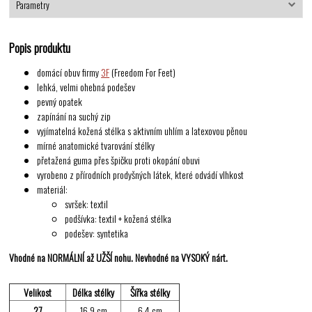
Parametry
Popis produktu
domácí obuv firmy
3F
(Freedom For Feet)
lehká, velmi ohebná podešev
pevný opatek
zapínání na suchý zip
vyjímatelná kožená stélka s aktivním uhlím a latexovou pěnou
mírné anatomické tvarování stélky
přetažená guma přes špičku proti okopání obuvi
vyrobeno z přírodních prodyšných látek, které odvádí vlhkost
materiál:
svršek: textil
podšívka: textil + kožená stélka
podešev: syntetika
Vhodné na NORMÁLNÍ až UŽŠÍ nohu. Nevhodné na VYSOKÝ nárt.
Velikost
Délka stélky
Šířka stélky
27
16,9 cm
6,4 cm