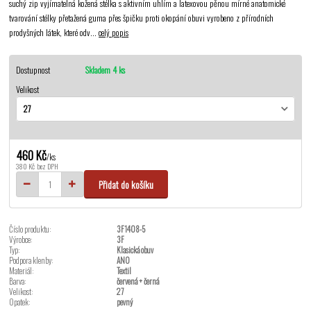
suchý zip vyjímatelná kožená stélka s aktivním uhlím a latexovou pěnou mírné anatomické
tvarování stélky přetažená guma přes špičku proti okopání obuvi vyrobeno z přírodních
prodyšných látek, které odv...
celý popis
Dostupnost
Skladem 4 ks
Velikost
460 Kč
/
ks
380 Kč
bez DPH
Přidat do košíku
Číslo produktu:
3F1408-5
Výrobce:
3F
Typ:
Klasická obuv
Podpora klenby:
ANO
Materiál:
Textil
Barva:
červená + černá
Velikost:
27
Opatek:
pevný