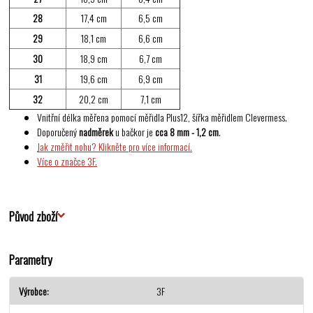
28
17,4 cm
6,5 cm
29
18,1 cm
6,6 cm
30
18,9 cm
6,7 cm
31
19,6 cm
6,9 cm
32
20,2 cm
7,1 cm
Vnitřní délka měřena pomocí měřidla Plus12, šířka měřidlem Clevermess.
Doporučený
nadměrek
u bačkor je
cca 8 mm - 1,2 cm
.
Jak změřit nohu? Klikněte pro více informací.
Více o značce 3F.
Původ zboží
Parametry
Výrobce
3F