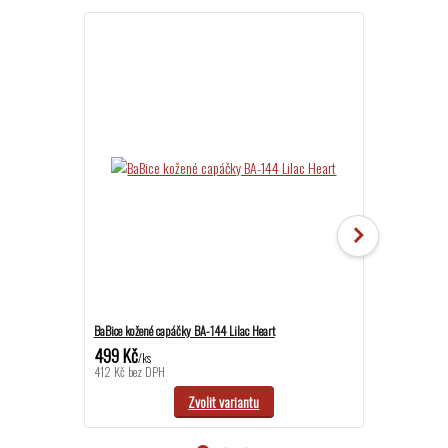
BaBice kožené capáčky BA-144 Lilac Heart
BaBice kožené c
499 Kč
499 Kč
/
ks
/
ks
412 Kč
bez DPH
412 Kč
bez DPH
Zvolit variantu