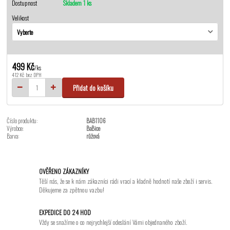
Dostupnost
Skladem 1 ks
Velikost
499 Kč
/
ks
412 Kč
bez DPH
Přidat do košíku
Číslo produktu:
BAB1106
Výrobce:
BaBice
Barva:
růžová
OVĚŘENO ZÁKAZNÍKY
Těší nás, že se k nám zákazníci rádi vrací a kladně hodnotí naše zboží i servis.
Děkujeme za zpětnou vazbu!
EXPEDICE DO 24 HOD
Vždy se snažíme o co nejrychlejší odeslání Vámi objednaného zboží.