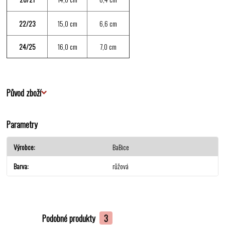
22/23
15,0 cm
6,6 cm
24/25
16,0 cm
7,0 cm
Původ zboží
Parametry
Výrobce
BaBice
Barva
růžová
Podobné produkty
3