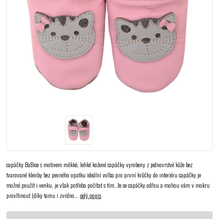
capáčky BaBice s motivem měkké, lehké kožené capáčky vyrobeny z jednovrstvé kůže bez
tvarované klenby bez pevného opatku ideální volba pro první krůčky do interiéru capáčky je
možné použít i venku, je však potřeba počítat s tím, že se capáčky odřou a mohou vám v mokru
provlhnout (díky tomu i zvrdno...
celý popis