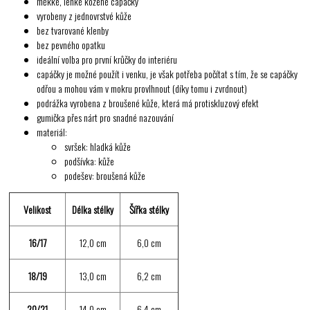
měkké, lehké kožené capáčky
vyrobeny z jednovrstvé kůže
bez tvarované klenby
bez pevného opatku
ideální volba pro první krůčky do interiéru
capáčky je možné použít i venku, je však potřeba počítat s tím, že se capáčky
odřou a mohou vám v mokru provlhnout (díky tomu i zvrdnout)
podrážka vyrobena z broušené kůže, která má protiskluzový efekt
gumička přes nárt pro snadné nazouvání
materiál:
svršek: hladká kůže
podšívka: kůže
podešev: broušená kůže
Velikost
Délka stélky
Šířka stélky
16/17
12,0 cm
6,0 cm
18/19
13,0 cm
6,2 cm
20/21
14,0 cm
6,4 cm