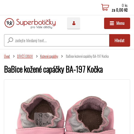
0
ks
za
0,00 Kč
Menu
Hledat
Úvod
DÍVČÍ OBUV
Kožené capáčky
BaBice kožené capáčky BA-197 Kočka
BaBice kožené capáčky BA-197 Kočka