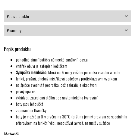
Popis produktu
Parametry
Popis produktu
pohodlné zimní botičky německé značky Ricosta
vnitřek obuvi je zateplen kožíškem
SympaTex membrána
, která udrží nohy vašeho potomka v suchu a teple
lehká, pružná, ohebná nástřiková podešev s protiskluzovým vzorkem
na špičce zvednutá podrážka, což zabraňuje okopávání
pevný opatek
vkládací, zateplená stélka bez anatomického tvarování
boty jsou lehoučké
zapínání na tkaničky
boty je možné prát v pračce na 30°C (prát na jemný program se speciálním
přípravkem na funkční věci, nepoužívat aviváž, nesusiš v sušičce
Materiál: