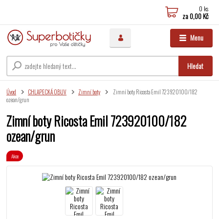
0
ks
za
0,00 Kč
Menu
Hledat
Úvod
CHLAPECKÁ OBUV
Zimní boty
Zimní boty Ricosta Emil 723920100/182
ozean/grun
Zimní boty Ricosta Emil 723920100/182
ozean/grun
Akce