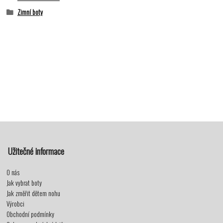
Zimní boty
Užitečné informace
O nás
Jak vybrat boty
Jak změřit dětem nohu
Výrobci
Obchodní podmínky