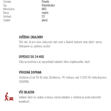
Výrobce:
Ricosta
Typ:
Klasická obuv
Membrána:
ANO
Barva:
modrá
Velikost:
20
Opatek:
pevný
OVĚŘENO ZÁKAZNÍKY
Těší nás, že se k nám zákazníci rádi vrací a kladně hodnotí naše zboží i servis.
Děkujeme za zpětnou vazbu!
EXPEDICE DO 24 HOD
Vždy se snažíme o co nejrychlejší odeslání Vámi objednaného zboží.
VÝHODNÁ DOPRAVA
Zasíláme již od 60 Kč přes Zásilkovnu. Při nákupu nad 3.000 Kč máte dopravu
ZDARMA.
VŠE SKLADEM
Veškeré zboží na našem e-shopu máme skladem a můžeme je proto okamžitě
expedovat.