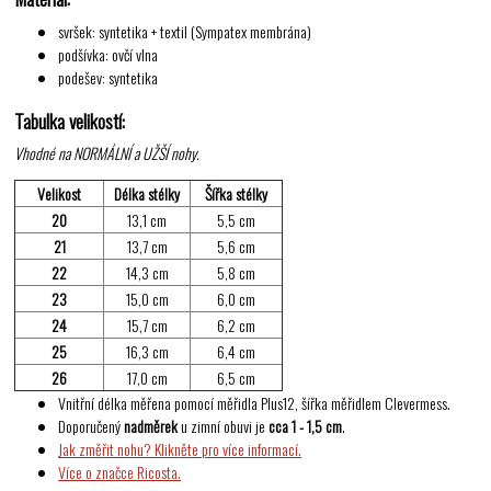
svršek: syntetika + textil (Sympatex membrána)
podšívka: ovčí vlna
podešev: syntetika
Tabulka velikostí:
Vhodné na NORMÁLNÍ a UŽŠÍ nohy.
Velikost
Délka stélky
Šířka stélky
20
13,1 cm
5,5 cm
21
13,7 cm
5,6 cm
22
14,3 cm
5,8 cm
23
15,0 cm
6,0 cm
24
15,7 cm
6,2 cm
25
16,3 cm
6,4 cm
26
17,0 cm
6,5 cm
Vnitřní délka měřena pomocí měřidla Plus12, šířka měřidlem Clevermess.
Doporučený
nadměrek
u zimní obuvi je
cca 1 - 1,5 cm
.
Jak změřit nohu? Klikněte pro více informací.
Více o značce Ricosta.