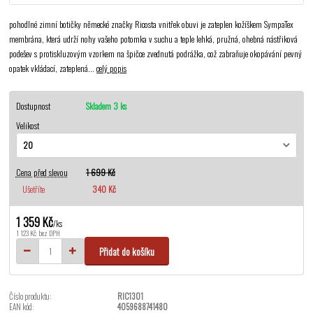
pohodlné zimní botičky německé značky Ricosta vnitřek obuvi je zateplen kožíškem SympaTex
membrána, která udrží nohy vašeho potomka v suchu a teple lehká, pružná, ohebná nástřiková
podešev s protiskluzovým vzorkem na špičce zvednutá podrážka, což zabraňuje okopávání pevný
opatek vkládací, zateplená...
celý popis
Dostupnost
Skladem 3 ks
Velikost
Cena před slevou
1 699 Kč
Ušetříte
340 Kč
1 359 Kč
/
ks
1 123 Kč
bez DPH
Přidat do košíku
Číslo produktu:
RIC1301
EAN kód:
4059688741480