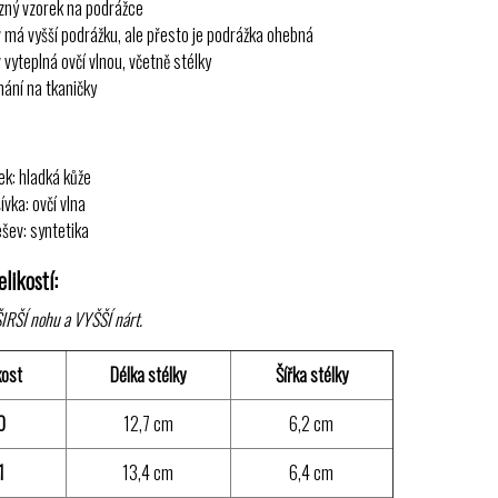
zný vzorek na podrážce
 má vyšší podrážku, ale přesto je podrážka ohebná
 vyteplná ovčí vlnou, včetně stélky
nání na tkaničky
ek: hladká kůže
ívka: ovčí vlna
šev: syntetika
likostí:
IRŠÍ nohu a VYŠŠÍ nárt.
kost
Délka stélky
Šířka stélky
0
12,7 cm
6,2 cm
1
13,4 cm
6,4 cm