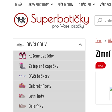
O NÁS
JAK VYBRAT BOTY
PÉČE O OBUV
O NÁKUPU
VÝROBCI
Úvod
DÍ
DÍVČÍ OBUV
Zimní 
Kožené capáčky
Zateplené capáčky
Akce
Dívčí bačkory
Celoroční boty
Letní boty
Balerínky