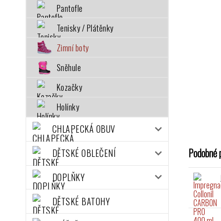
Pantofle
Tenisky / Plátěnky
Zimní boty
Sněhule
Kozačky
Holínky
CHLAPECKÁ OBUV
Podobné 
DĚTSKÉ OBLEČENÍ
DOPLŇKY
DĚTSKÉ BATOHY