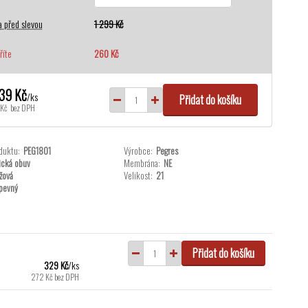
 před slevou
1 299 Kč
říte
260 Kč
039 Kč
/
ks
Přidat do košíku
Kč
bez DPH
duktu:
PEG1801
Výrobce:
Pegres
ická obuv
Membrána:
NE
žová
Velikost:
21
pevný
Přidat do košíku
329 Kč
/
ks
272 Kč
bez DPH