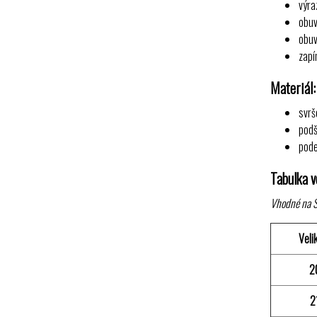
výra
obuv
obuv
zapí
Materiál:
svrš
podš
pode
Tabulka ve
Vhodné na Š
Veli
2
2