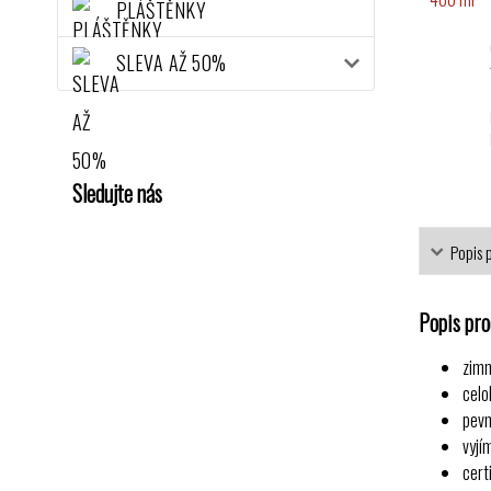
PLÁŠTĚNKY
SLEVA AŽ 50%
Sledujte nás
Popis 
Popis pr
zimn
celo
pevn
vyjí
cert