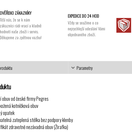
OVĚŘENO ZÁKAZNÍKY
EXPEDICE DO 24 HOD
Těší nás, že se k nám
Vždy se snažíme o co
zákazníci rádi vrací a kladně
nejrychlejší odeslání Vámi
hodnotí naše zboží i servis.
objednaného zboží.
Děkujeme za zpětnou vazbu!
produktu
Parametry
oduktu
í obuv od české firmy Pegres
kožená kotníčková obuv
ý opatek
matelná zateplená stélka bez podpory klenby
ifikát zdravotně nezávadná obuv (Žirafka)