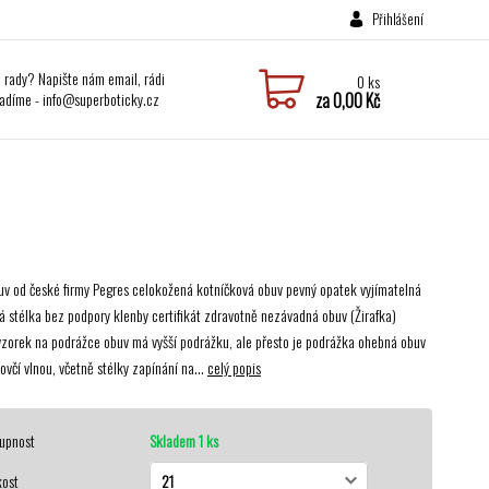
Přihlášení
i rady? Napište nám email, rádi
0
ks
adíme - info@superboticky.cz
za
0,00 Kč
uv od české firmy Pegres celokožená kotníčková obuv pevný opatek vyjímatelná
á stélka bez podpory klenby certifikát zdravotně nezávadná obuv (Žirafka)
vzorek na podrážce obuv má vyšší podrážku, ale přesto je podrážka ohebná obuv
ovčí vlnou, včetně stélky zapínání na...
celý popis
upnost
Skladem 1 ks
kost