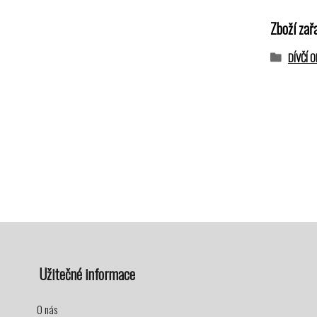
Zboží zař
DÍVČÍ 
Užitečné informace
O nás