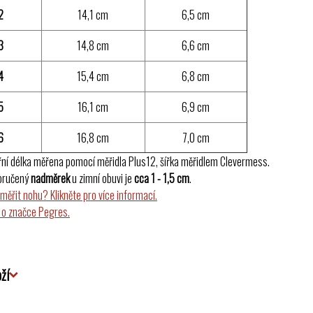
2
14,1 cm
6,5 cm
3
14,8 cm
6,6 cm
4
15,4 cm
6,8 cm
5
16,1 cm
6,9 cm
6
16,8 cm
7,0 cm
řní délka měřena pomocí měřidla Plus12, šířka měřidlem Clevermess.
oručený
nadměrek
u zimní obuvi je
cca 1 - 1,5 cm
.
změřit nohu? Klikněte pro více informací.
 o značce Pegres.
ží