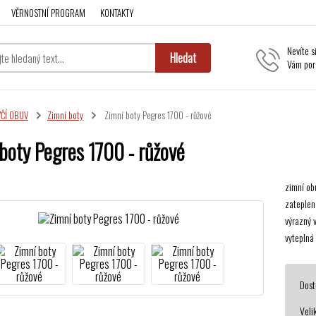
VĚRNOSTNÍ PROGRAM
KONTAKTY
Nevíte s
Hledat
Vám por
VČÍ OBUV
Zimní boty
Zimní boty Pegres 1700 - růžové
boty Pegres 1700 - růžové
zimní ob
zateplen
výrazný 
vyteplná 
Dost
Veli