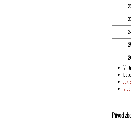
2
2
2
2
2
Vnit
Dop
Jak 
Více
Původ zbo