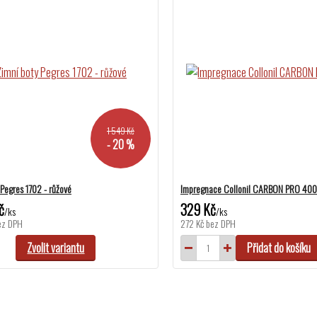
1 549 Kč
- 20 %
 Pegres 1702 - růžové
Impregnace Collonil CARBON PRO 400
č
329 Kč
/
ks
/
ks
ez DPH
272 Kč
bez DPH
Zvolit variantu
Přidat do košíku