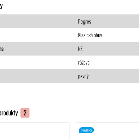
y
Pegres
Klasická obuv
na
NE
růžová
pevný
produkty
2
Novinka