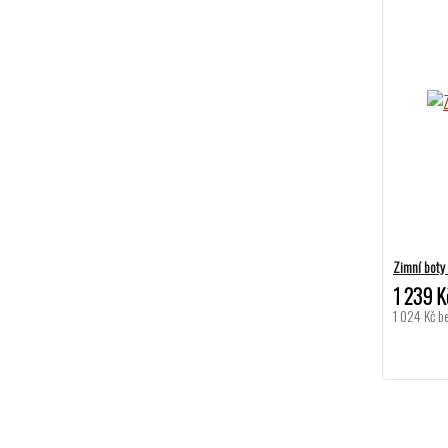
Zimní boty
1 239 K
1 024 Kč
b