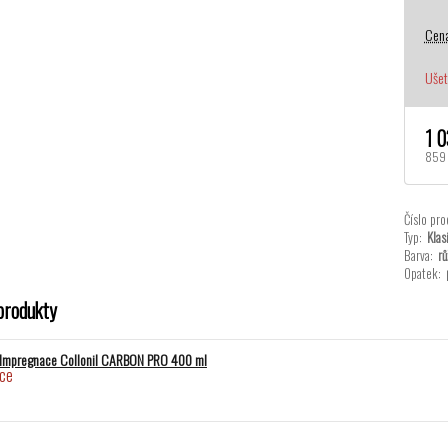
Cena
Ušet
1 
859 
Číslo pro
Typ:
Klas
Barva:
rů
Opatek:
produkty
Impregnace Collonil CARBON PRO 400 ml