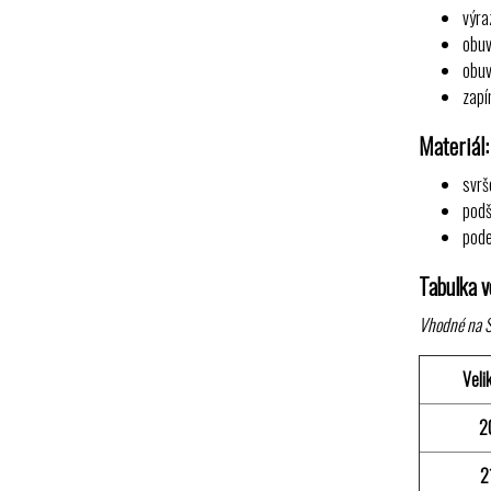
výra
obuv
obuv
zapí
Materiál:
svrš
podš
pode
Tabulka ve
Vhodné na Š
Veli
2
2