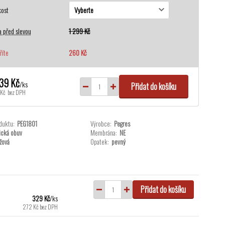
kost
 před slevou
1 299 Kč
říte
260 Kč
039 Kč
/
ks
Přidat do košíku
Kč
bez DPH
duktu:
PEG1801
Výrobce:
Pegres
ická obuv
Membrána:
NE
žová
Opatek:
pevný
Přidat do košíku
329 Kč
/
ks
272 Kč
bez DPH