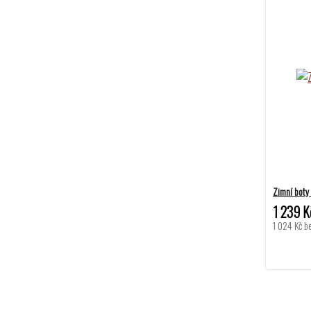
Zimní boty
1 239 K
1 024 Kč
b