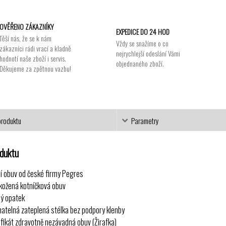
OVĚŘENO ZÁKAZNÍKY
EXPEDICE DO 24 HOD
Těší nás, že se k nám
Vždy se snažíme o co
zákazníci rádi vrací a kladně
nejrychlejší odeslání Vámi
hodnotí naše zboží i servis.
objednaného zboží.
Děkujeme za zpětnou vazbu!
produktu
Parametry
oduktu
í obuv od české firmy Pegres
kožená kotníčková obuv
ý opatek
matelná zateplená stélka bez podpory klenby
ifikát zdravotně nezávadná obuv (Žirafka)