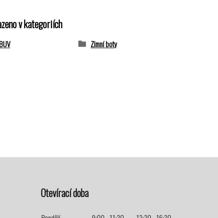
azeno v kategoriích
OBUV
Zimní boty
Otevírací doba
Pondělí
9:00 - 11:30
13:30 - 16:30