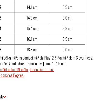
2
14,1 cm
6,5 cm
3
14,8 cm
6,6 cm
4
15,4 cm
6,8 cm
5
16,1 cm
6,9 cm
6
16,8 cm
7,0 cm
řní délka měřena pomocí měřidla Plus12, šířka měřidlem Clevermess.
oručený
nadměrek
u zimní obuvi je
cca 1 - 1,5 cm
.
změřit nohu? Klikněte pro více informací.
 o značce Pegres.
ží