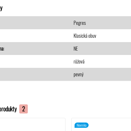
y
Pegres
Klasická obuv
na
NE
růžová
pevný
produkty
2
Novinka