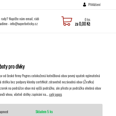
Přihlášení
i rady? Napište nám email, rádi
0
ks
adíme - info@superboticky.cz
za
0,00 Kč
boty pro dívky
uv od české firmy Pegres celokožená kotníčková obuv pevný opatek vyjímatelná
á stélka bez podpory klenby certifikát zdravotně nezávadná obuv (Žirafka)
vzorek na podrážce obuv má vyšší podrážku, ale přesto je podrážka ohebná obuv
ovčí vlnou, včetně stélky zapínání na...
celý popis
upnost
Skladem 5 ks