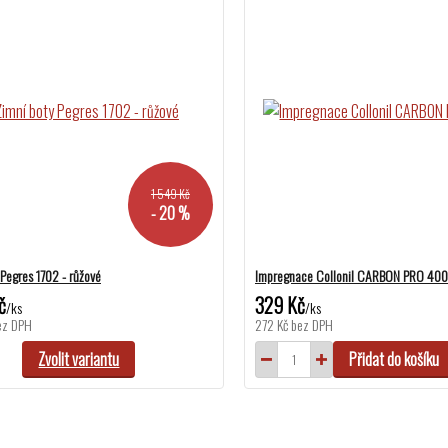
1 549 Kč
- 20 %
 Pegres 1702 - růžové
Impregnace Collonil CARBON PRO 400
č
329 Kč
/
ks
/
ks
ez DPH
272 Kč
bez DPH
Zvolit variantu
Přidat do košíku