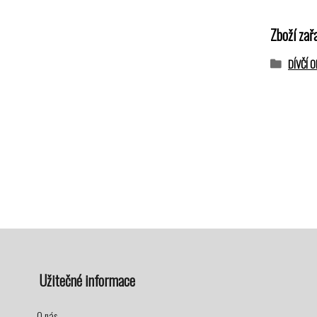
Zboží zař
DÍVČÍ 
Užitečné informace
O nás