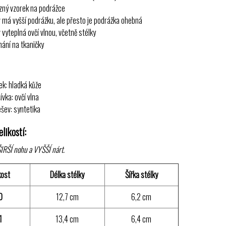
zný vzorek na podrážce
 má vyšší podrážku, ale přesto je podrážka ohebná
 vyteplná ovčí vlnou, včetně stélky
nání na tkaničky
ek: hladká kůže
ívka: ovčí vlna
šev: syntetika
likostí:
IRŠÍ nohu a VYŠŠÍ nárt.
kost
Délka stélky
Šířka stélky
0
12,7 cm
6,2 cm
1
13,4 cm
6,4 cm