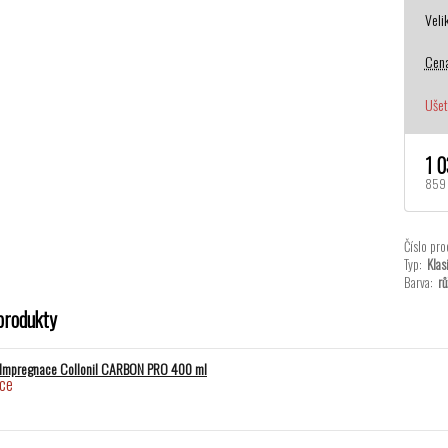
Veli
Cena
Ušet
1 
859 
Číslo pro
Typ:
Klas
Barva:
rů
produkty
Impregnace Collonil CARBON PRO 400 ml