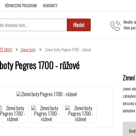
VĚRNOSTNÍ PROGRAM
KONTAKTY
Nevíte s
Hledat
Vám por
VČÍ OBUV
Zimní boty
Zimní boty Pegres 1700 - růžové
boty Pegres 1700 - růžové
Zimní 
zimní ob
zateplen
výrazný 
vyteplná 
Dost