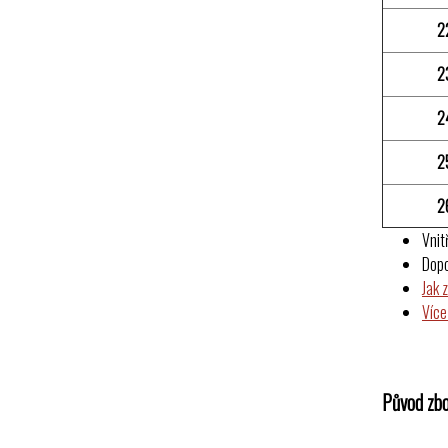
2
2
2
2
2
Vnit
Dop
Jak 
Více
Původ zbo