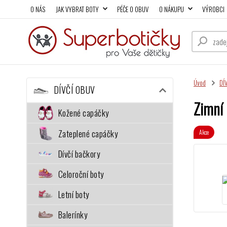
O NÁS
JAK VYBRAT BOTY
PÉČE O OBUV
O NÁKUPU
VÝROBCI
Úvod
DÍ
DÍVČÍ OBUV
Zimní 
Kožené capáčky
Zateplené capáčky
Akce
Dívčí bačkory
Celoroční boty
Letní boty
Balerínky