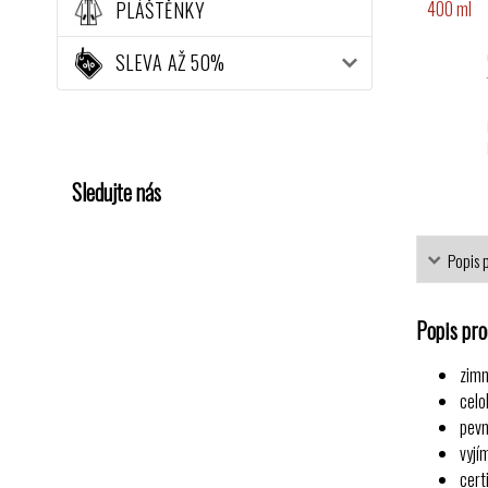
PLÁŠTĚNKY
SLEVA AŽ 50%
Sledujte nás
Popis 
Popis pr
zimn
celo
pevn
vyjí
cert