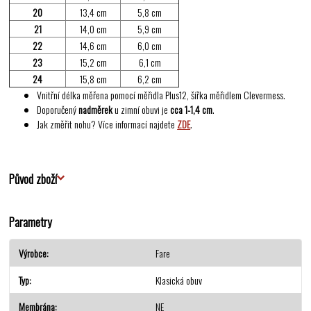
20
13,4 cm
5,8 cm
21
14,0 cm
5,9 cm
22
14,6 cm
6,0 cm
23
15,2 cm
6,1 cm
24
15,8 cm
6,2 cm
Vnitřní délka měřena pomocí měřidla Plus12, šířka měřidlem Clevermess.
Doporučený
nadměrek
u zimní obuvi je
cca 1-1,4 cm
.
Jak změřit nohu? Více informací najdete
ZDE
.
Původ zboží
Parametry
Výrobce
Fare
Typ
Klasická obuv
Membrána
NE