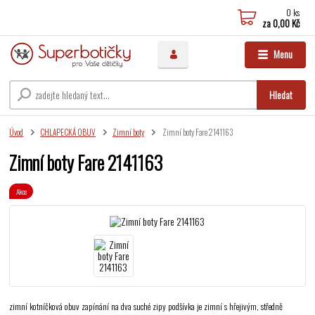
0
ks
za
0,00 Kč
Menu
Hledat
Úvod
CHLAPECKÁ OBUV
Zimní boty
Zimní boty Fare 2141163
Zimní boty Fare 2141163
Akce
zimní kotníčková obuv zapínání na dva suché zipy podšívka je zimní s hřejivým, středně