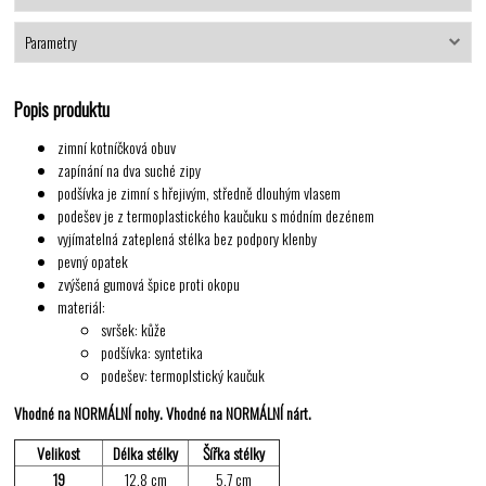
Parametry
Popis produktu
zimní kotníčková obuv
zapínání na dva suché zipy
podšívka je zimní s hřejivým, středně dlouhým vlasem
podešev je z termoplastického kaučuku s módním dezénem
vyjímatelná zateplená stélka bez podpory klenby
pevný opatek
zvýšená gumová špice proti okopu
materiál:
svršek: kůže
podšívka: syntetika
podešev: termoplstický kaučuk
Vhodné na NORMÁLNÍ nohy. Vhodné na NORMÁLNÍ nárt.
Velikost
Délka stélky
Šířka stélky
19
12,8 cm
5,7 cm