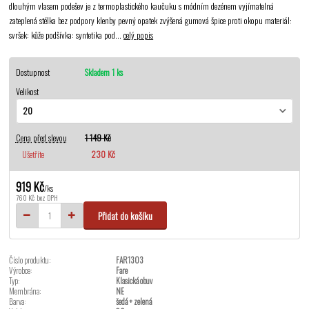
dlouhým vlasem podešev je z termoplastického kaučuku s módním dezénem vyjímatelná
zateplená stélka bez podpory klenby pevný opatek zvýšená gumová špice proti okopu materiál:
svršek: kůže podšívka: syntetika pod...
celý popis
Dostupnost
Skladem 1 ks
Velikost
Cena před slevou
1 149 Kč
Ušetříte
230 Kč
919 Kč
/
ks
760 Kč
bez DPH
Přidat do košíku
Číslo produktu:
FAR1303
Výrobce:
Fare
Typ:
Klasická obuv
Membrána:
NE
Barva:
šedá + zelená