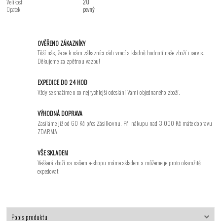
Velikost:
20
Opatek:
pevný
OVĚŘENO ZÁKAZNÍKY
Těší nás, že se k nám zákazníci rádi vrací a kladně hodnotí naše zboží i servis.
Děkujeme za zpětnou vazbu!
EXPEDICE DO 24 HOD
Vždy se snažíme o co nejrychlejší odeslání Vámi objednaného zboží.
VÝHODNÁ DOPRAVA
Zasíláme již od 60 Kč přes Zásilkovnu. Při nákupu nad 3.000 Kč máte dopravu
ZDARMA.
VŠE SKLADEM
Veškeré zboží na našem e-shopu máme skladem a můžeme je proto okamžitě
expedovat.
Popis produktu