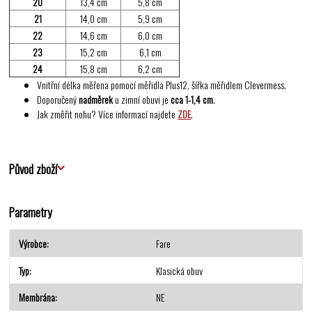
20
13,4 cm
5,8 cm
21
14,0 cm
5,9 cm
22
14,6 cm
6,0 cm
23
15,2 cm
6,1 cm
24
15,8 cm
6,2 cm
Vnitřní délka měřena pomocí měřidla Plus12, šířka měřidlem Clevermess.
Doporučený
nadměrek
u zimní obuvi je
cca 1-1,4 cm
.
Jak změřit nohu? Více informací najdete
ZDE
.
Původ zboží
Parametry
Výrobce
Fare
Typ
Klasická obuv
Membrána
NE