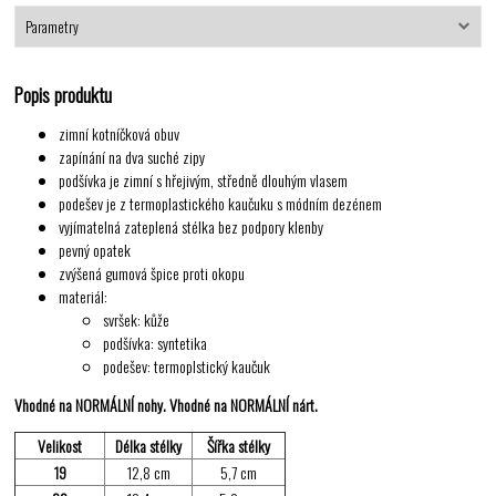
Parametry
Popis produktu
zimní kotníčková obuv
zapínání na dva suché zipy
podšívka je zimní s hřejivým, středně dlouhým vlasem
podešev je z termoplastického kaučuku s módním dezénem
vyjímatelná zateplená stélka bez podpory klenby
pevný opatek
zvýšená gumová špice proti okopu
materiál:
svršek: kůže
podšívka: syntetika
podešev: termoplstický kaučuk
Vhodné na NORMÁLNÍ nohy. Vhodné na NORMÁLNÍ nárt.
Velikost
Délka stélky
Šířka stélky
19
12,8 cm
5,7 cm