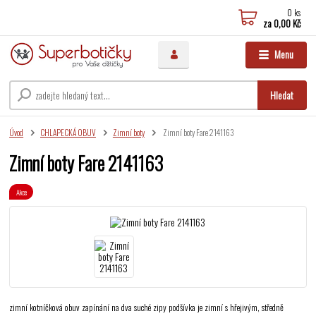
0
ks
za
0,00 Kč
Menu
Hledat
Úvod
CHLAPECKÁ OBUV
Zimní boty
Zimní boty Fare 2141163
Zimní boty Fare 2141163
Akce
zimní kotníčková obuv zapínání na dva suché zipy podšívka je zimní s hřejivým, středně