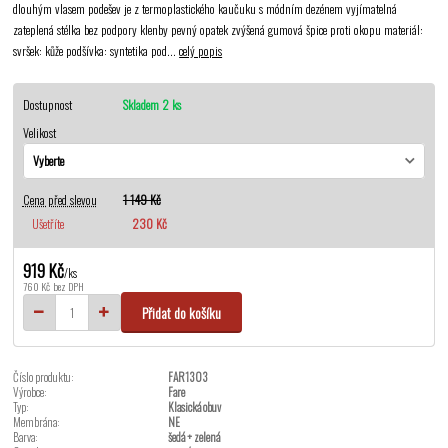
dlouhým vlasem podešev je z termoplastického kaučuku s módním dezénem vyjímatelná
zateplená stélka bez podpory klenby pevný opatek zvýšená gumová špice proti okopu materiál:
svršek: kůže podšívka: syntetika pod...
celý popis
Dostupnost
Skladem 2 ks
Velikost
Cena před slevou
1 149 Kč
Ušetříte
230 Kč
919 Kč
/
ks
760 Kč
bez DPH
Přidat do košíku
Číslo produktu:
FAR1303
Výrobce:
Fare
Typ:
Klasická obuv
Membrána:
NE
Barva:
šedá + zelená