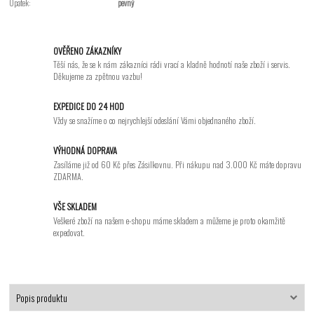
Opatek:
pevný
OVĚŘENO ZÁKAZNÍKY
Těší nás, že se k nám zákazníci rádi vrací a kladně hodnotí naše zboží i servis.
Děkujeme za zpětnou vazbu!
EXPEDICE DO 24 HOD
Vždy se snažíme o co nejrychlejší odeslání Vámi objednaného zboží.
VÝHODNÁ DOPRAVA
Zasíláme již od 60 Kč přes Zásilkovnu. Při nákupu nad 3.000 Kč máte dopravu
ZDARMA.
VŠE SKLADEM
Veškeré zboží na našem e-shopu máme skladem a můžeme je proto okamžitě
expedovat.
Popis produktu