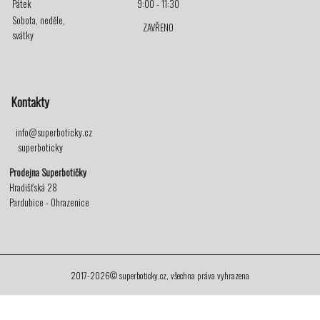
Pátek
9:00 - 11:30
Sobota, neděle,
ZAVŘENO
svátky
Kontakty
info@superboticky.cz
superboticky
Prodejna Superbotičky
Hradišťská 28
Pardubice - Ohrazenice
2017-2026© superboticky.cz, všechna práva vyhrazena