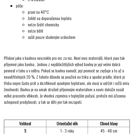
péče:
praní na 40°C
žehlit na doporučenou teplotu
nelze čistit chemicky
nelze bělit
sušit pouze studeným vzduchem
Přísloví jako v bavlnce nevzniklo pro nic za nic. Není moc materiálů, které jsou tak
příjemné jako bavlna . Jednou z nejdůležitějších výhod bavlny je její velmi dobrá
pevnost v tahu a v oděru. Pokud se bavlna namočí, její pevnost se zvyšuje a to až o
neuvěřitelných 20 %. Z tohoto důvodu se používá na trika a spodní prádlo, které je
třeba nejen často prát a dezifikovat vysokými teplotami, ale musí si udržet i nižší míru
žmolivosti. Bavlna je na omak strašně příjemným materiálem a navíc dokáže nasát
velké procento vlhkosti. Je vhodná zejména v teplejším počasí, protože má úžasnou
schopnost prodyšnosti, a tak se děti jen tak nezapotí.
Velikost
Orientační věk
Obvod hlavy
S
1 - 3 roky
45 - 48 cm