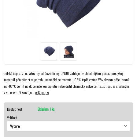
dětská čepice z teplákoviny od české firmy UNUO zahřeje i v chladnějším počasí prodyšný
materiál přizpůsobí se pohybu nemačká se materiál: 95% teplákovina 5% elastan péče: praní
na 40°C žehlit na doporučenou teplotu nelze čistit chemicky nelze bělit sušit pouze studeným
vzduchem Přísloví ja...
celý popis
Dostupnost
Skladem 1 ks
Velikost