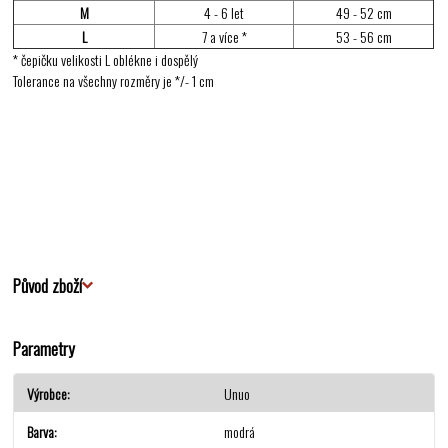
M
4 - 6 let
49 - 52 cm
L
7 a více *
53 - 56 cm
* čepičku velikosti L oblékne i dospělý
Tolerance na všechny rozměry je */- 1 cm
Původ zboží
Parametry
Výrobce
Unuo
Barva
modrá