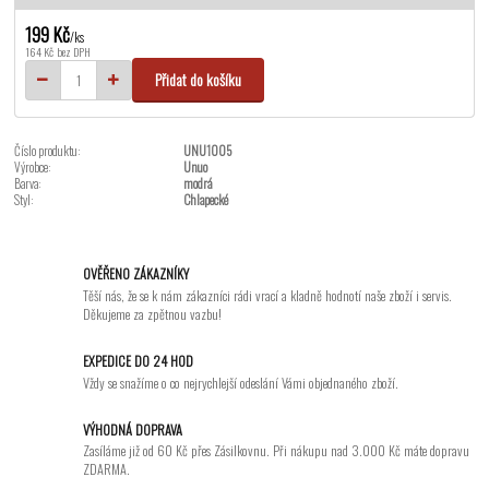
199 Kč
/
ks
164 Kč
bez DPH
Přidat do košíku
Číslo produktu:
UNU1005
Výrobce:
Unuo
Barva:
modrá
Styl:
Chlapecké
OVĚŘENO ZÁKAZNÍKY
Těší nás, že se k nám zákazníci rádi vrací a kladně hodnotí naše zboží i servis.
Děkujeme za zpětnou vazbu!
EXPEDICE DO 24 HOD
Vždy se snažíme o co nejrychlejší odeslání Vámi objednaného zboží.
VÝHODNÁ DOPRAVA
Zasíláme již od 60 Kč přes Zásilkovnu. Při nákupu nad 3.000 Kč máte dopravu
ZDARMA.