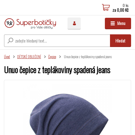
0
ks
za
0,00 Kč
Menu
Hledat
Úvod
DĚTSKÉ OBLEČENÍ
Čepice
Unuo čepice z teplákoviny spadená jeans
Unuo čepice z teplákoviny spadená jeans