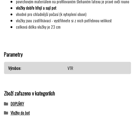
povrchovým materiálem na profilovaném šlehaném latexu je pravé ovčí rouno
vložky dobře hřejí a sají pot
vhodné pro chladnější počasí (k vyteplení obuvi)
vložky jsou zastřihávací - vystřihnete si z nich potřebnou velikost
celková délka vložky je 23 cm
Parametry
Výrobce
VTR
Zboží zařazeno v kategoriích
DOPLŇKY
Vložky do bot