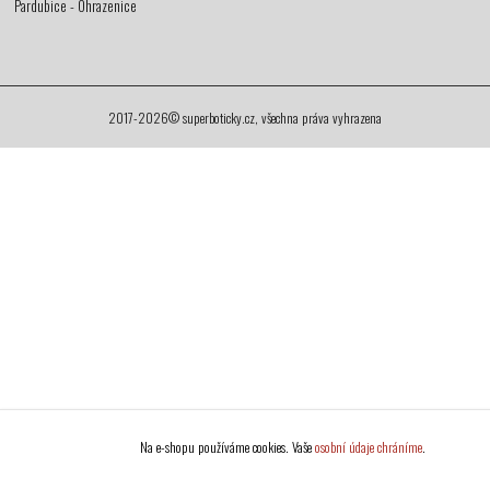
Pardubice - Ohrazenice
2017-2026© superboticky.cz, všechna práva vyhrazena
Na e-shopu používáme cookies. Vaše
osobní údaje chráníme
.