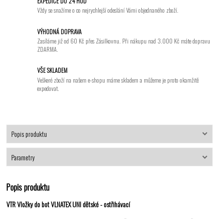
EXPEDICE DO 24 HOD
Vždy se snažíme o co nejrychlejší odeslání Vámi objednaného zboží.
VÝHODNÁ DOPRAVA
Zasíláme již od 60 Kč přes Zásilkovnu. Při nákupu nad 3.000 Kč máte dopravu
ZDARMA.
VŠE SKLADEM
Veškeré zboží na našem e-shopu máme skladem a můžeme je proto okamžitě
expedovat.
Popis produktu
Parametry
Popis produktu
VTR Vložky do bot VLNATEX UNI dětské - ostřihávací