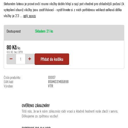
šlehaném latexu je pravé ovčí rouno vložky dobře hřejí a sají pot vhodné pro chladnější počasí (k
vyteplení obuvi) vložky jsou zastřihávací - vystřihnete si z nich potřebnou velikost celková délka
vložky je 23 ...
celý popis
Dostupnost
Skladem 21 ks
80 Kč
/
ks
66 Kč
bez DPH
Přidat do košíku
Číslo produktu:
0007
EAN kód:
8594031455998
Výrobce:
VTR
OVĚŘENO ZÁKAZNÍKY
Těší nás, že se k nám zákazníci rádi vrací a kladně hodnotí naše zboží i servis.
Děkujeme za zpětnou vazbu!