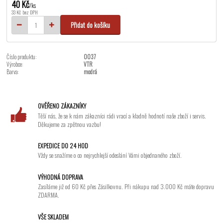
40 Kč
/
ks
33 Kč
bez DPH
Přidat do košíku
Číslo produktu:
0037
Výrobce:
VTR
Barva:
modrá
OVĚŘENO ZÁKAZNÍKY
Těší nás, že se k nám zákazníci rádi vrací a kladně hodnotí naše zboží i servis.
Děkujeme za zpětnou vazbu!
EXPEDICE DO 24 HOD
Vždy se snažíme o co nejrychlejší odeslání Vámi objednaného zboží.
VÝHODNÁ DOPRAVA
Zasíláme již od 60 Kč přes Zásilkovnu. Při nákupu nad 3.000 Kč máte dopravu
ZDARMA.
VŠE SKLADEM