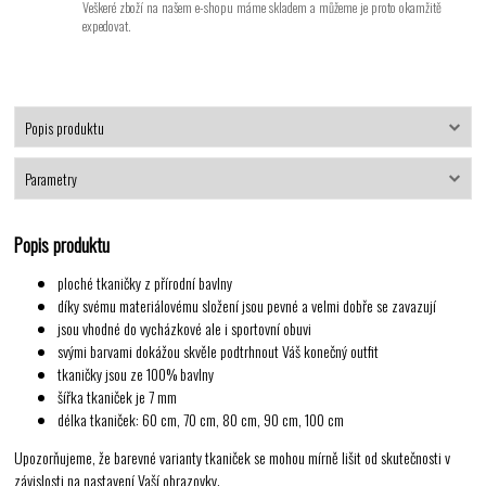
Veškeré zboží na našem e-shopu máme skladem a můžeme je proto okamžitě
expedovat.
Popis produktu
Parametry
Popis produktu
ploché tkaničky z přírodní bavlny
díky svému materiálovému složení jsou pevné a velmi dobře se zavazují
jsou vhodné do vycházkové ale i sportovní obuvi
svými barvami dokážou skvěle podtrhnout Váš konečný outfit
tkaničky jsou ze 100% bavlny
šířka tkaniček je 7 mm
délka tkaniček: 60 cm, 70 cm, 80 cm, 90 cm, 100 cm
Upozorňujeme, že barevné varianty tkaniček se mohou mírně lišit od skutečnosti v
závislosti na nastavení Vaší obrazovky.