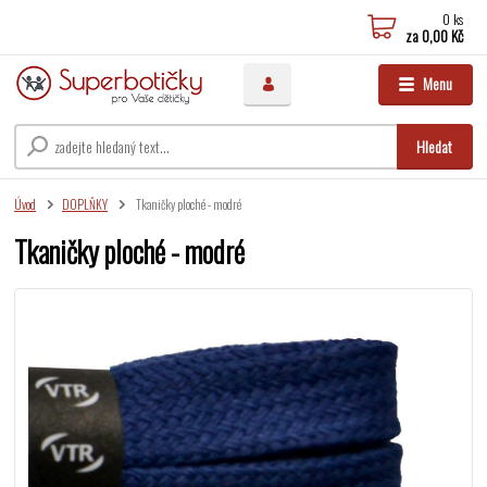
0
ks
za
0,00 Kč
Menu
Hledat
Úvod
DOPLŇKY
Tkaničky ploché - modré
Tkaničky ploché - modré