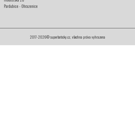
Pardubice - Ohrazenice
2017-2026© superboticky.cz, všechna práva vyhrazena