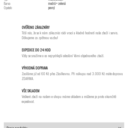
Barva:
modrá + zelená
Opatek:
pevný
OVĚŘENO ZÁKAZNÍKY
Těší nás, že se k nám zákazníci rádi vrací a kladně hodnotí naše zboží i servis.
Děkujeme za zpětnou vazbu!
EXPEDICE DO 24 HOD
Vždy se snažíme o co nejrychlejší odeslání Vámi objednaného zboží.
VÝHODNÁ DOPRAVA
Zasíláme již od 60 Kč přes Zásilkovnu. Při nákupu nad 3.000 Kč máte dopravu
ZDARMA.
VŠE SKLADEM
Veškeré zboží na našem e-shopu máme skladem a můžeme je proto okamžitě
expedovat.