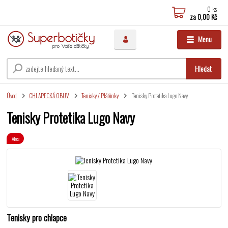
0
ks
za
0,00 Kč
Menu
Hledat
Úvod
CHLAPECKÁ OBUV
Tenisky / Plátěnky
Tenisky Protetika Lugo Navy
Tenisky Protetika Lugo Navy
Akce
Tenisky pro chlapce