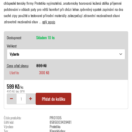
chlapecké tenisky firmy Protetika vyjímatelná, anatomicky tvarovaná kožená stélka příjemné
polstrování v oblasti paty pro větší komfort při chůzi lehce zpěvněný opatek zapínání na dva
suché zipy použité a testované přírodní materiály zabezpečují zdravotní nezávadnost obuvi
zdravotně nezávadná obuv ...
celý popis
Dostupnost
Skladem 10 ks
Velikost
Cena před slevou
899 Kč
Ušetříte
300 Kč
599 Kč
/
ks
495 Kč
bez DPH
Přidat do košíku
Číslo produktu:
PRO1105
EAN kód:
8585003439481
Výrobce:
Protetika
Typ:
Klasická obuv