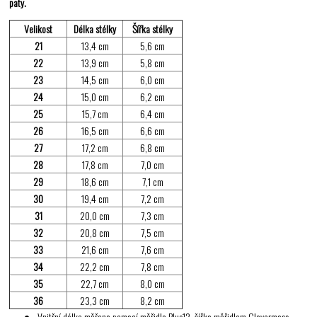
paty.
Velikost
Délka stélky
Šířka stélky
21
13,4 cm
5,6 cm
22
13,9 cm
5,8 cm
23
14,5 cm
6,0 cm
24
15,0 cm
6,2 cm
25
15,7 cm
6,4 cm
26
16,5 cm
6,6 cm
27
17,2 cm
6,8 cm
28
17,8 cm
7,0 cm
29
18,6 cm
7,1 cm
30
19,4 cm
7,2 cm
31
20,0 cm
7,3 cm
32
20,8 cm
7,5 cm
33
21,6 cm
7,6 cm
34
22,2 cm
7,8 cm
35
22,7 cm
8,0 cm
36
23,3 cm
8,2 cm
Vnitřní délka měřena pomocí měřidla Plus12, šířka měřidlem Clevermess.