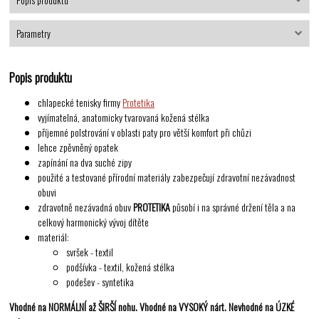
Popis produktu
Parametry
Popis produktu
chlapecké tenisky firmy
Protetika
vyjímatelná, anatomicky tvarovaná kožená stélka
příjemné polstrování v oblasti paty pro větší komfort při chůzi
lehce zpěvněný opatek
zapínání na dva suché zipy
použité a testované přírodní materiály zabezpečují zdravotní nezávadnost
obuvi
zdravotně nezávadná obuv
PROTETIKA
působí i na správné držení těla a na
celkový harmonický vývoj dítěte
materiál:
svršek - textil
podšívka - textil, kožená stélka
podešev - syntetika
Vhodné na NORMÁLNÍ až ŠIRŠÍ nohu. Vhodné na VYSOKÝ nárt. Nevhodné na ÚZKÉ