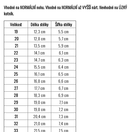
Vhodné na NORMÁLNÍ nohu. Vhodné na NORMÁLNÍ až VYŠŠÍ nárt. Nevhodné na ÚZKÝ
kotník.
Velikost
Délka stélky
Šířka stélky
19
12,3 cm
5,5 cm
20
12,8 cm
5,7 cm
21
13,5 cm
5,9 cm
22
14,1 cm
6,1 cm
23
14,7 cm
6,3 cm
24
15,5 cm
6,4 cm
25
16,1 cm
6,5 cm
26
16,8 cm
6,6 cm
27
17,7 cm
6,7 cm
28
18,3 cm
6,9 cm
29
19,0 cm
7,1 cm
30
19,8 cm
7,2 cm
31
20,4 cm
7,3 cm
32
21,0 cm
7,4 cm
33
21,5 cm
7,5 cm