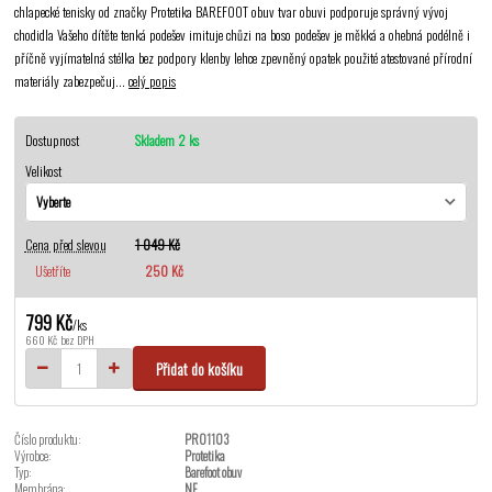
chlapecké tenisky od značky Protetika BAREFOOT obuv tvar obuvi podporuje správný vývoj
chodidla Vašeho dítěte tenká podešev imituje chůzi na boso podešev je měkká a ohebná podélně i
příčně vyjímatelná stélka bez podpory klenby lehce zpevněný opatek použité atestované přírodní
materiály zabezpečuj...
celý popis
Dostupnost
Skladem 2 ks
Velikost
Cena před slevou
1 049 Kč
Ušetříte
250 Kč
799 Kč
/
ks
660 Kč
bez DPH
Přidat do košíku
Číslo produktu:
PRO1103
Výrobce:
Protetika
Typ:
Barefoot obuv
Membrána:
NE