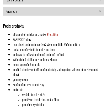
Popis produktu
Parametry
Popis produktu
chlapecké tenisky od značky
Protetika
BAREFOOT obuv
tvar obuvi podporuje správný vývoj chodidla Vašeho dítěte
tenká podešev imituje chůzi na boso
podešev je měkká a ohebná podélně i příčně
vyjímatelná stélka bez podpory klenby
lehce zpevněný opatek
použité atestované přírodní materiály zabezpečují zdravotní nezávadnost
obuvi
gumový okop
zapínání na dva suché zipy
materiál:
svršek: textil + kůže
podšívka: textil + kožená stélka
podešev: syntetika