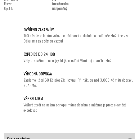
Barva:
tmavě modrá
Opatek:
nezpevněný
OVĚŘENO ZÁKAZNÍKY
Těší nás, že se k nám zákazníci rádi vrací a kladně hodnotí naše zboží i servis.
Děkujeme za zpětnou vazbu!
EXPEDICE DO 24 HOD
Vždy se snažíme o co nejrychlejší odeslání Vámi objednaného zboží.
VÝHODNÁ DOPRAVA
Zasíláme již od 60 Kč přes Zásilkovnu. Při nákupu nad 3.000 Kč máte dopravu
ZDARMA.
VŠE SKLADEM
Veškeré zboží na našem e-shopu máme skladem a můžeme je proto okamžitě
expedovat.