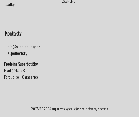
ZAVŘENO
svátky
Kontakty
info@superboticky.cz
superboticky
Prodejna Superbotičky
Hradišťská 28
Pardubice - Ohrazenice
2017-2026© superboticky.cz, všechna práva vyhrazena