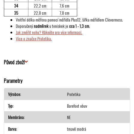
34
22,2 cm
7,6 cm
35
22,8 cm
7,8 cm
Vnitřní délka měřena pomocí měřidla Plus12, šířka měřidlem Clevermess.
Doporučený
nadměrek
u teniskek je
cca 1 - 1,3 cm
.
Jak změřit nohu? Klikněte pro více informací.
Více o značce Protetika.
Původ zboží
Parametry
Výrobce
Protetika
Typ
Barefoot obuv
Membrána
NE
Barva
tmavě modrá