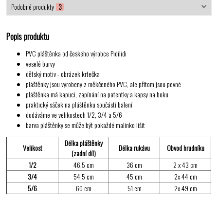
Podobné produkty
3
Popis produktu
PVC pláštěnka od českého výrobce Pidilidi
veselé barvy
dětský motiv - obrázek krtečka
pláštěnky jsou vyrobeny z měkčeného PVC, ale přitom jsou pevné
pláštěnka má kapuci, zapínání na patentky a kapsy na boku
praktický sáček na pláštěnku součástí balení
dodáváme ve velikostech 1/2, 3/4 a 5/6
barva pláštěnky se může být pokaždé malinko lišit
Délka pláštěnky
Velikost
Délka rukávu
Obvod hrudníku
(zadní díl)
1/2
46,5 cm
36 cm
2 x 43 cm
3/4
54,5 cm
45 cm
2x 44 cm
5/6
60 cm
51 cm
2x 49 cm