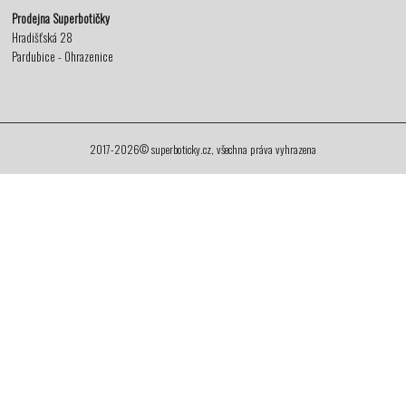
Prodejna Superbotičky
Hradišťská 28
Pardubice - Ohrazenice
2017-2026© superboticky.cz, všechna práva vyhrazena