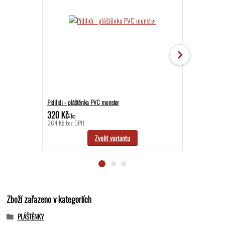
Pidilidi - pláštěnka PVC monster
Pidilidi - pláště
320 Kč
320 Kč
/
ks
/
ks
264 Kč
bez DPH
264 Kč
bez DPH
Zvolit variantu
Zboží zařazeno v kategoriích
PLÁŠTĚNKY