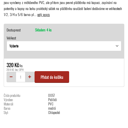
jsou vyrobeny z měkčeného PVC, ale přitom jsou pevné pláštěnka má kapuci, zapínání na
patentky a kapsy na boku praktický sáček na pláštěnku součástí balení dodáváme ve velikostech
1/2, 3/4 a 5/6 barva pl...
celý popis
Dostupnost
Skladem 4 ks
Velikost
320 Kč
/
ks
264 Kč
bez DPH
Přidat do košíku
Číslo produktu:
0057
Výrobce:
Pidilidi
Materiál:
PVC
Barva:
modrá
Styl:
Chlapecké