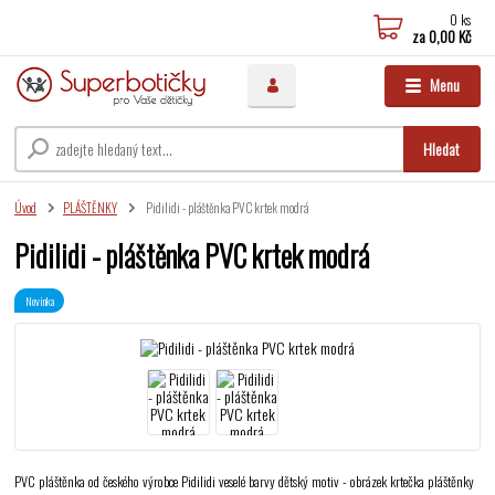
0
ks
za
0,00 Kč
Menu
Hledat
Úvod
PLÁŠTĚNKY
Pidilidi - pláštěnka PVC krtek modrá
Pidilidi - pláštěnka PVC krtek modrá
Novinka
PVC pláštěnka od českého výrobce Pidilidi veselé barvy dětský motiv - obrázek krtečka pláštěnky