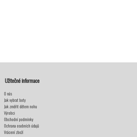
Užitečné informace
O nás
Jak vybrat boty
Jak změřit dětem nohu
Výrobci
Obchodní podmínky
Ochrana osobních údajů
Vrácení zboží