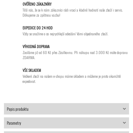
OVĚŘENO ZÁKAZNÍKY
Těší nás, že se k nám zákazníci rádi vrací a kladně hodnotí naše zboží i servis.
Děkujeme za zpětnou vazbu!
EXPEDICE DO 24 HOD
Vždy se snažíme o co nejrychlejší odeslání Vámi objednaného zboží.
VÝHODNÁ DOPRAVA
Zasíláme již od 60 Kč přes Zásilkovnu. Při nákupu nad 3.000 Kč máte dopravu
ZDARMA.
VŠE SKLADEM
Veškeré zboží na našem e-shopu máme skladem a můžeme je proto okamžitě
expedovat.
Popis produktu
Parametry