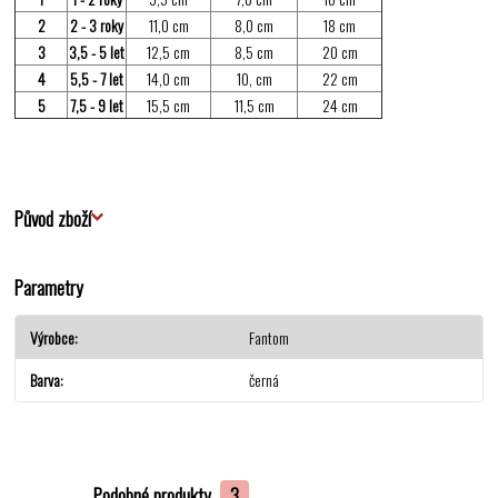
2
2 - 3 roky
11,0 cm
8,0 cm
18 cm
3
3,5 - 5 let
12,5 cm
8,5 cm
20 cm
4
5,5 - 7 let
14,0 cm
10, cm
22 cm
5
7,5 - 9 let
15,5 cm
11,5 cm
24 cm
Původ zboží
Parametry
Výrobce
Fantom
Barva
černá
Podobné produkty
3