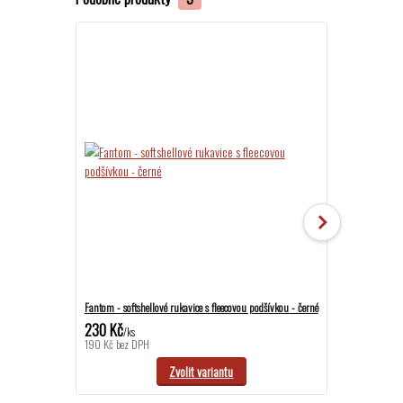
Fantom - softshellové rukavice s fleecovou podšívkou - černé
Fantom - softshel
230 Kč
250 Kč
/
ks
/
ks
190 Kč
bez DPH
207 Kč
bez DPH
Zvolit variantu