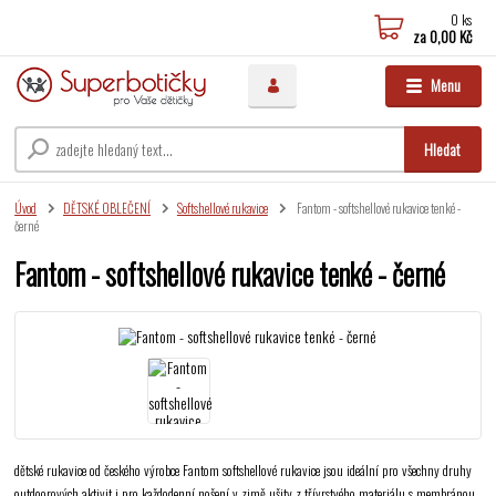
0
ks
za
0,00 Kč
Menu
Hledat
Úvod
DĚTSKÉ OBLEČENÍ
Softshellové rukavice
Fantom - softshellové rukavice tenké -
černé
Fantom - softshellové rukavice tenké - černé
dětské rukavice od českého výrobce Fantom softshellové rukavice jsou ideální pro všechny druhy
outdoorových aktivit i pro každodenní nošení v zimě ušity z třívrstvého materiálu s membránou