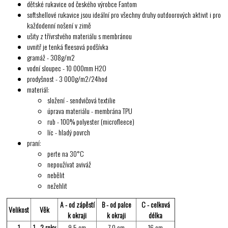
dětské rukavice od českého výrobce Fantom
softshellové rukavice jsou ideální pro všechny druhy outdoorových aktivit i pro
každodenní nošení v zimě
ušity z třívrstvého materiálu s membránou
uvnitř je tenká fleesová podšívka
gramáž - 308g/m2
vodní sloupec - 10 000mm H2O
prodyšnost - 3 000g/m2/24hod
materiál:
složení - sendvičová textilie
úprava materiálu - membrána TPU
rub - 100% polyester (microfleece)
líc - hladý povrch
praní:
perte na 30°C
nepoužívat aviváž
nebělit
nežehlit
A - od zápěstí
B - od palce
C - celková
Velikost
Věk
k okraji
k okraji
délka
1
1 - 2 roky
9,5 cm
7,0 cm
16 cm