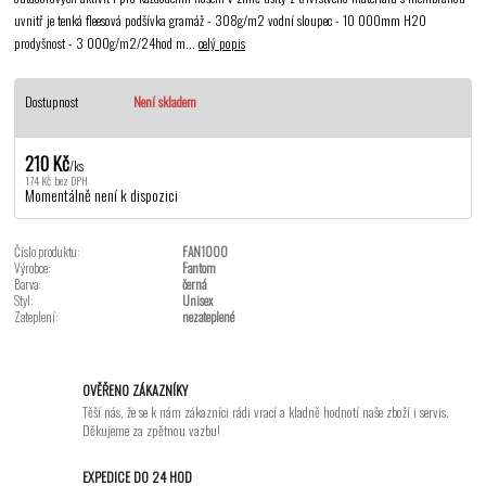
uvnitř je tenká fleesová podšívka gramáž - 308g/m2 vodní sloupec - 10 000mm H2O
prodyšnost - 3 000g/m2/24hod m...
celý popis
Dostupnost
Není skladem
210 Kč
/
ks
174 Kč
bez DPH
Momentálně není k dispozici
Číslo produktu:
FAN1000
Výrobce:
Fantom
Barva:
černá
Styl:
Unisex
Zateplení:
nezateplené
OVĚŘENO ZÁKAZNÍKY
Těší nás, že se k nám zákazníci rádi vrací a kladně hodnotí naše zboží i servis.
Děkujeme za zpětnou vazbu!
EXPEDICE DO 24 HOD