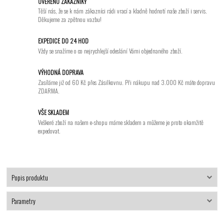
OVĚŘENO ZÁKAZNÍKY
Těší nás, že se k nám zákazníci rádi vrací a kladně hodnotí naše zboží i servis.
Děkujeme za zpětnou vazbu!
EXPEDICE DO 24 HOD
Vždy se snažíme o co nejrychlejší odeslání Vámi objednaného zboží.
VÝHODNÁ DOPRAVA
Zasíláme již od 60 Kč přes Zásilkovnu. Při nákupu nad 3.000 Kč máte dopravu
ZDARMA.
VŠE SKLADEM
Veškeré zboží na našem e-shopu máme skladem a můžeme je proto okamžitě
expedovat.
Popis produktu
Parametry