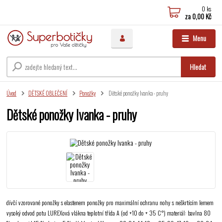
0
ks
za
0,00 Kč
Menu
Hledat
Úvod
DĚTSKÉ OBLEČENÍ
Ponožky
Dětské ponožky Ivanka - pruhy
Dětské ponožky Ivanka - pruhy
dívčí vzorované ponožky s elastenem ponožky pro maximální ochranu nohy s neškrtícím lemem
vysoký odvod potu LUREXová vlákna teplotní třída A (od +10 do + 35 C°) materiál: bavlna 80