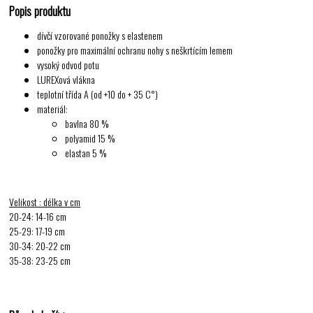
Popis produktu
dívčí vzorované ponožky s elastenem
ponožky pro maximální ochranu nohy s neškrtícím lemem
vysoký odvod potu
LUREXová vlákna
teplotní třída A (od +10 do + 35 C°)
materiál:
bavlna 80 %
polyamid 15 %
elastan 5 %
Velikost : délka v cm
20-24: 14-16 cm
25-29: 17-19 cm
30-34: 20-22 cm
35-38: 23-25 cm