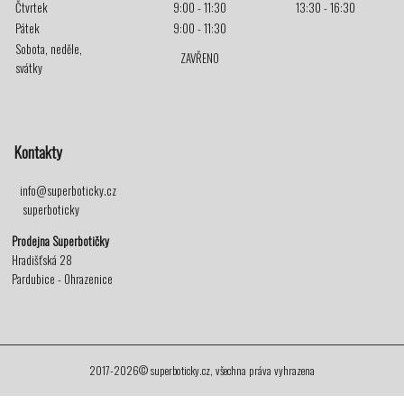
Čtvrtek
9:00 - 11:30
13:30 - 16:30
Pátek
9:00 - 11:30
Sobota, neděle,
ZAVŘENO
svátky
Kontakty
info@superboticky.cz
superboticky
Prodejna Superbotičky
Hradišťská 28
Pardubice - Ohrazenice
2017-2026© superboticky.cz, všechna práva vyhrazena