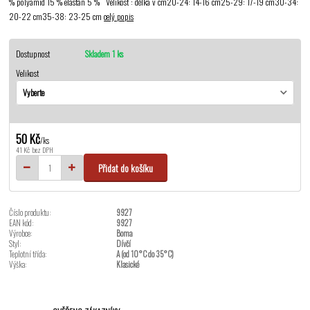
% polyamid 15 % elastan 5 % Velikost : délka v cm20-24: 14-16 cm25-29: 17-19 cm30-34:
20-22 cm35-38: 23-25 cm
celý popis
Dostupnost
Skladem 1 ks
Velikost
50 Kč
/
ks
41 Kč
bez DPH
Přidat do košíku
Číslo produktu:
9927
EAN kód:
9927
Výrobce:
Boma
Styl:
Dívčí
Teplotní třída:
A (od 10°C do 35°C)
Výška:
Klasické