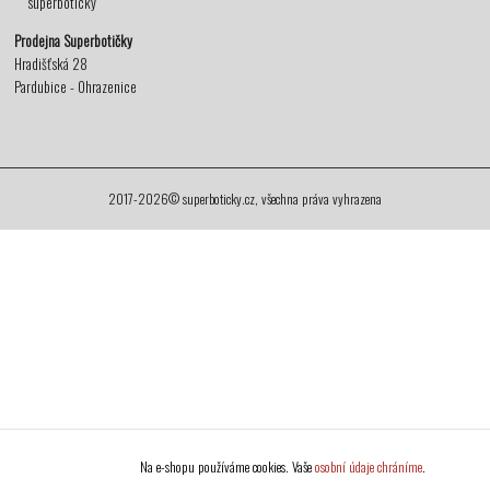
superboticky
Prodejna Superbotičky
Hradišťská 28
Pardubice - Ohrazenice
2017-2026© superboticky.cz, všechna práva vyhrazena
Na e-shopu používáme cookies. Vaše
osobní údaje chráníme
.