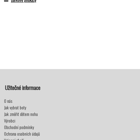
Dárkové poukazy
Užitečné informace
O nás
Jak vybrat boty
Jak změřit dětem nohu
Výrobci
Obchodní podmínky
Ochrana osobních údajů