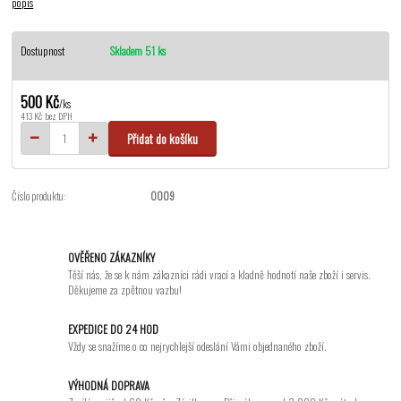
popis
Dostupnost
Skladem 51 ks
500 Kč
/
ks
413 Kč
bez DPH
Přidat do košíku
Číslo produktu:
0009
OVĚŘENO ZÁKAZNÍKY
Těší nás, že se k nám zákazníci rádi vrací a kladně hodnotí naše zboží i servis.
Děkujeme za zpětnou vazbu!
EXPEDICE DO 24 HOD
Vždy se snažíme o co nejrychlejší odeslání Vámi objednaného zboží.
VÝHODNÁ DOPRAVA