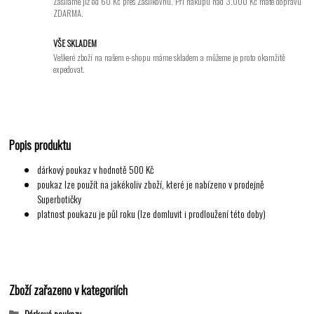
Zasíláme již od 60 Kč přes Zásilkovnu. Při nákupu nad 3.000 Kč máte dopravu
ZDARMA.
VŠE SKLADEM
Veškeré zboží na našem e-shopu máme skladem a můžeme je proto okamžitě
expedovat.
Popis produktu
dárkový poukaz v hodnotě 500 Kč
poukaz lze použít na jakékoliv zboží, které je nabízeno v prodejně
Superbotičky
platnost poukazu je půl roku (lze domluvit i prodloužení této doby)
Zboží zařazeno v kategoriích