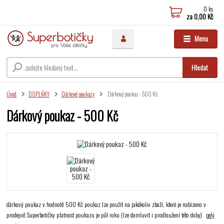
0
ks
za
0,00 Kč
Menu
Hledat
Úvod
DOPLŇKY
Dárkové poukazy
Dárkový poukaz - 500 Kč
Dárkový poukaz - 500 Kč
dárkový poukaz v hodnotě 500 Kč poukaz lze použít na jakékoliv zboží, které je nabízeno v
prodejně Superbotičky platnost poukazu je půl roku (lze domluvit i prodloužení této doby)
celý