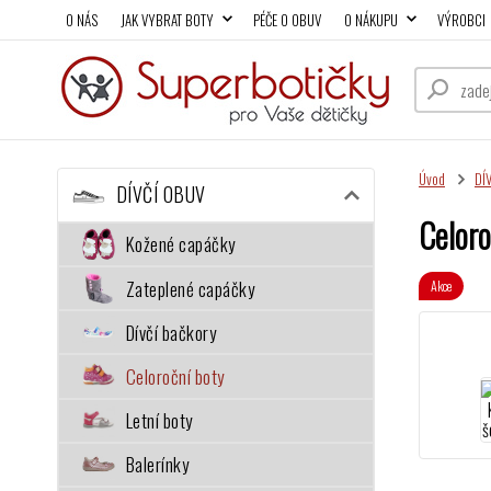
O NÁS
JAK VYBRAT BOTY
PÉČE O OBUV
O NÁKUPU
VÝROBCI
Úvod
DÍ
DÍVČÍ OBUV
Celoro
Kožené capáčky
Zateplené capáčky
Akce
Dívčí bačkory
Celoroční boty
Letní boty
Balerínky