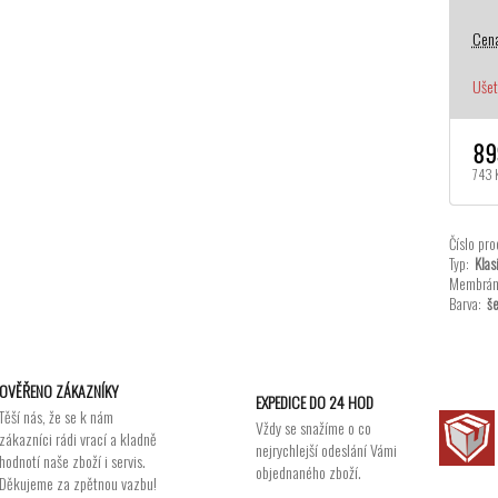
Cena
Ušet
89
743 
Číslo pro
Typ:
Klas
Membrán
Barva:
še
OVĚŘENO ZÁKAZNÍKY
EXPEDICE DO 24 HOD
Těší nás, že se k nám
Vždy se snažíme o co
zákazníci rádi vrací a kladně
nejrychlejší odeslání Vámi
hodnotí naše zboží i servis.
objednaného zboží.
Děkujeme za zpětnou vazbu!