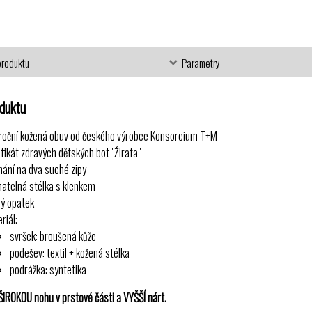
produktu
Parametry
oduktu
roční kožená obuv od českého výrobce Konsorcium T+M
ifikát zdravých dětských bot "Žirafa"
nání na dva suché zipy
matelná stélka s klenkem
ý opatek
riál:
svršek: broušená kůže
podešev: textil + kožená stélka
podrážka: syntetika
IROKOU nohu v prstové části a VYŠŠÍ nárt.