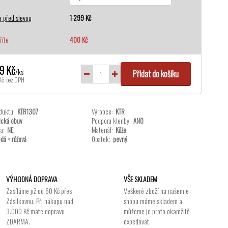
 před slevou
1 299 Kč
říte
400 Kč
9 Kč
/
ks
Přidat do košíku
Kč
bez DPH
duktu:
KTR1307
Výrobce:
KTR
ická obuv
Podpora klenby:
ANO
a:
NE
Materiál:
Kůže
dá + růžová
Opatek:
pevný
VÝHODNÁ DOPRAVA
VŠE SKLADEM
Zasíláme již od 60 Kč přes
Veškeré zboží na našem e-
Zásilkovnu. Při nákupu nad
shopu máme skladem a
3.000 Kč máte dopravu
můžeme je proto okamžitě
ZDARMA.
expedovat.