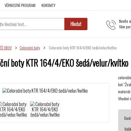
VĚRNOSTNÍ PROGRAM
KONTAKTY
Nevíte s
Hledat
Vám por
VČÍ OBUV
Celoroční boty
Celoroční boty KTR 164/4/EKO šedá/velur/kvítko
ční boty KTR 164/4/EKO šedá/velur/kvítko
celoročn
bot "Žir
materiál
Vhodné n
Dost
Veli