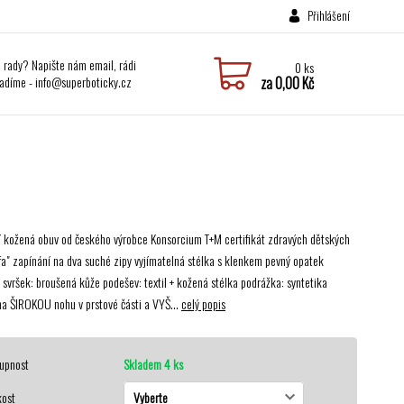
Přihlášení
i rady? Napište nám email, rádi
0
ks
adíme - info@superboticky.cz
za
0,00 Kč
í kožená obuv od českého výrobce Konsorcium T+M certifikát zdravých dětských
afa" zapínání na dva suché zipy vyjímatelná stélka s klenkem pevný opatek
: svršek: broušená kůže podešev: textil + kožená stélka podrážka: syntetika
a ŠIROKOU nohu v prstové části a VYŠ...
celý popis
upnost
Skladem 4 ks
kost