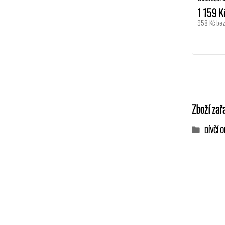
1 159 K
958 Kč
be
Zboží zař
DÍVČÍ 