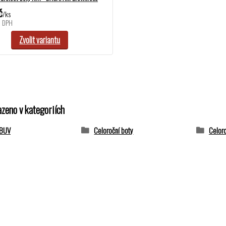
č
/
ks
z DPH
Zvolit variantu
azeno v kategoriích
OBUV
Celoroční boty
Celoro