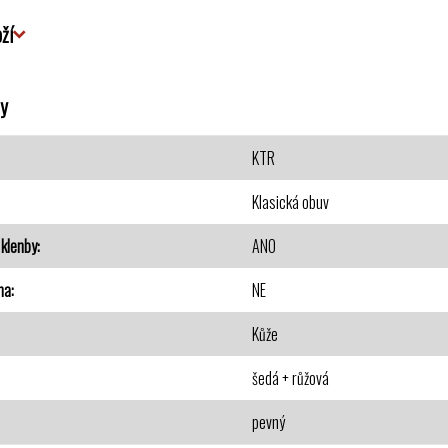
ží
y
KTR
Klasická obuv
klenby
ANO
na
NE
Kůže
šedá + růžová
pevný