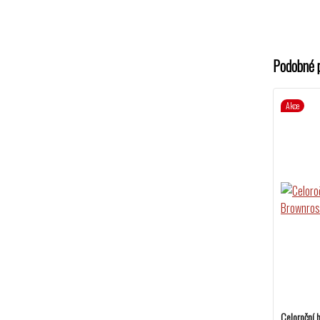
Podobné 
Akce
Celoroční 