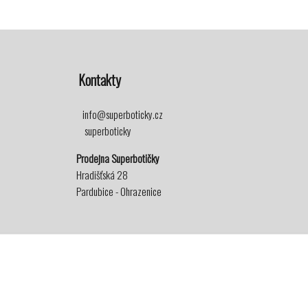
Kontakty
info@superboticky.cz
superboticky
Prodejna Superbotičky
Hradišťská 28
Pardubice - Ohrazenice