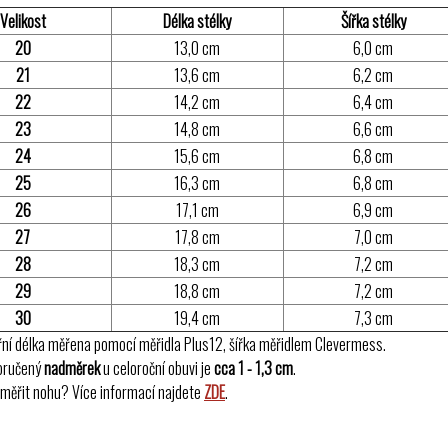
Velikost
Délka stélky
Šířka stélky
20
13,0 cm
6,0 cm
21
13,6 cm
6,2 cm
22
14,2 cm
6,4 cm
23
14,8 cm
6,6 cm
24
15,6 cm
6,8 cm
25
16,3 cm
6,8 cm
26
17,1 cm
6,9 cm
27
17,8 cm
7,0 cm
28
18,3 cm
7,2 cm
29
18,8 cm
7,2 cm
30
19,4 cm
7,3 cm
řní délka měřena pomocí měřidla Plus12, šířka měřidlem Clevermess.
oručený
nadměrek
u celoroční obuvi je
cca 1 - 1,3 cm
.
změřit nohu? Více informací najdete
ZDE
.