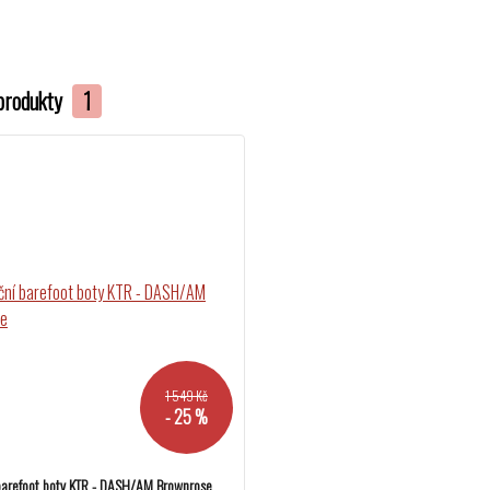
produkty
1
1 549 Kč
- 25 %
barefoot boty KTR - DASH/AM Brownrose