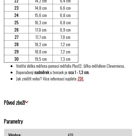
22
14,2 cm
6,4 cm
23
14,8 cm
6,6 cm
24
15,6 cm
6,8 cm
25
16,3 cm
6,8 cm
26
17,0 cm
6,9 cm
27
17,7 cm
7,0 cm
28
18,2 cm
7,2 cm
29
18,8 cm
7,2 cm
30
19,5 cm
7,3 cm
Vnitřní délka měřena pomocí měřidla Plus12, šířka měřidlem Clevermess.
Doporučený
nadměrek
u tenisek je
cca 1 - 1,3 cm
.
Jak změřit nohu? Více informací najdete
ZDE
.
Původ zboží
Parametry
Výrobce
KTR