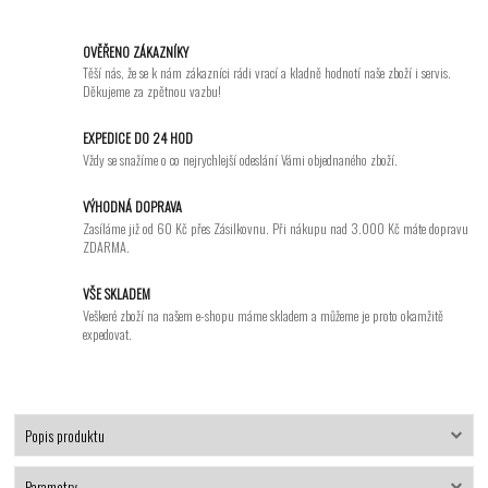
OVĚŘENO ZÁKAZNÍKY
Těší nás, že se k nám zákazníci rádi vrací a kladně hodnotí naše zboží i servis.
Děkujeme za zpětnou vazbu!
EXPEDICE DO 24 HOD
Vždy se snažíme o co nejrychlejší odeslání Vámi objednaného zboží.
VÝHODNÁ DOPRAVA
Zasíláme již od 60 Kč přes Zásilkovnu. Při nákupu nad 3.000 Kč máte dopravu
ZDARMA.
VŠE SKLADEM
Veškeré zboží na našem e-shopu máme skladem a můžeme je proto okamžitě
expedovat.
Popis produktu
Parametry