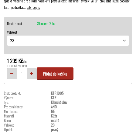
špička vhodné pro široké nožičky v prstové části materiál: svršek: velur (broušená kůže) podešev:
textil podrážka...
celý popis
Dostupnost
Skladem 2 ks
Velikost
1 299 Kč
/
ks
1 074 Kč
bez DPH
Přidat do košíku
Číslo produktu:
KTR1005
Výrobce:
KTR
Typ:
Klasická obuv
Podpora klenby:
ANO
Membrána:
NE
Materiál:
Kůže
Barva:
modrá
Velikost:
23
Opatek:
pevný