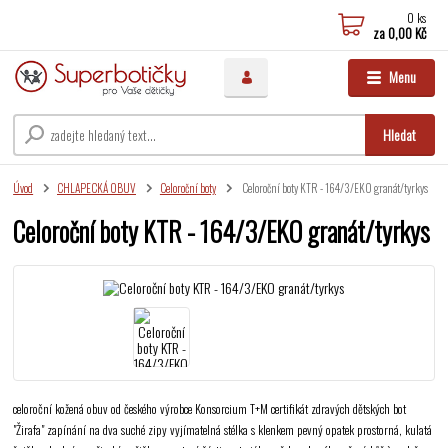
0
ks
za
0,00 Kč
Menu
Hledat
Úvod
CHLAPECKÁ OBUV
Celoroční boty
Celoroční boty KTR - 164/3/EKO granát/tyrkys
Celoroční boty KTR - 164/3/EKO granát/tyrkys
celoroční kožená obuv od českého výrobce Konsorcium T+M certifikát zdravých dětských bot
"Žirafa" zapínání na dva suché zipy vyjímatelná stélka s klenkem pevný opatek prostorná, kulatá