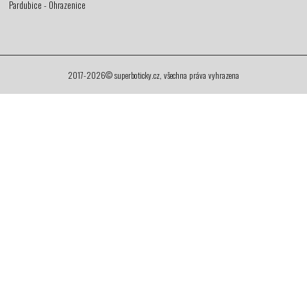
Pardubice - Ohrazenice
2017-2026© superboticky.cz, všechna práva vyhrazena