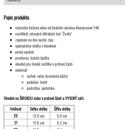
Popis produktu
celoroční kožená obuv od českého výrobce Konsorcium T+M
certifikát zdravých dětských bot "Žirafa"
zapínání na dva suché zipy
vyjímatelná stélka s klenkem
pevný opatek
prostorná, kulatá špička
vhodné pro široké nožičky v prstové části
materiál:
svršek: velur (broušená kůže)
podešev: textil
podrážka: syntetika
Vhodné na ŠIROKOU nohu v prstové části a VYSOKÝ nárt.
Velikost
Délka stélky
Šířka stélky
20
13,0 cm
6,0 cm
21
13,6 cm
6,2 cm