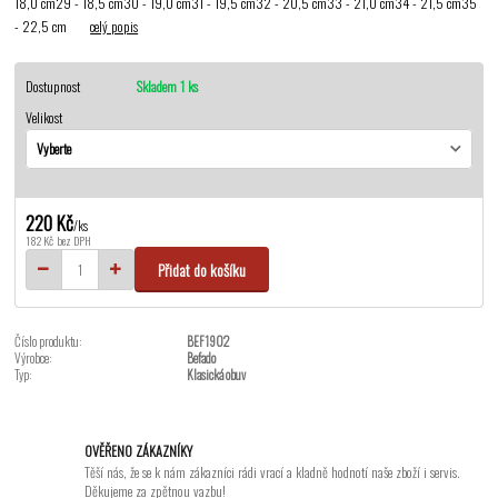
18,0 cm29 - 18,5 cm30 - 19,0 cm31 - 19,5 cm32 - 20,5 cm33 - 21,0 cm34 - 21,5 cm35
- 22,5 cm
celý popis
Dostupnost
Skladem 1 ks
Velikost
220 Kč
/
ks
182 Kč
bez DPH
Přidat do košíku
Číslo produktu:
BEF1902
Výrobce:
Befado
Typ:
Klasická obuv
OVĚŘENO ZÁKAZNÍKY
Těší nás, že se k nám zákazníci rádi vrací a kladně hodnotí naše zboží i servis.
Děkujeme za zpětnou vazbu!