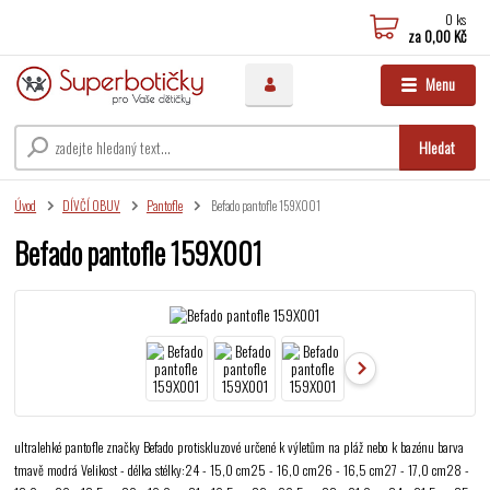
0
ks
za
0,00 Kč
Menu
Hledat
Úvod
DÍVČÍ OBUV
Pantofle
Befado pantofle 159X001
Befado pantofle 159X001
ultralehké pantofle značky Befado protiskluzové určené k výletům na pláž nebo k bazénu barva
tmavě modrá Velikost - délka stélky:24 - 15,0 cm25 - 16,0 cm26 - 16,5 cm27 - 17,0 cm28 -