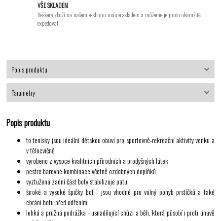
VŠE SKLADEM
Veškeré zboží na našem e-shopu máme skladem a můžeme je proto okamžitě
expedovat.
Popis produktu
Parametry
Popis produktu
to tenisky jsou ideální dětskou obuví pro sportovně-rekreační aktivity venku a
v tělocvičně
vyrobeno z vysoce kvalitních přírodních a prodyšných látek
pestré barevné kombinace včetně ozdobných doplňků
vyztužená zadní část boty stabilizuje patu
široké a vysoké špičky bot - jsou vhodné pro volný pohyb prstíčků a také
chrání botu před odřením
lehká a pružná podrážka - usnadňující chůzi a běh, která působí i proti únavě