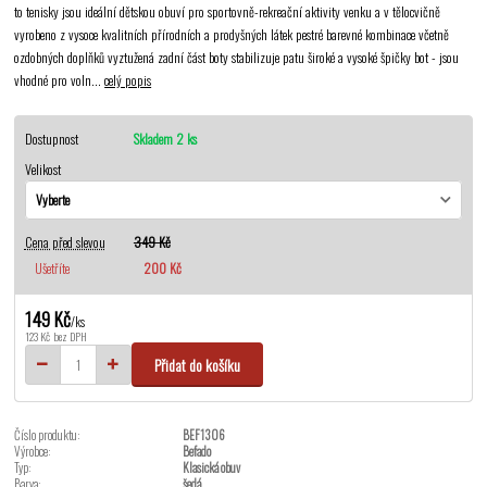
to tenisky jsou ideální dětskou obuví pro sportovně-rekreační aktivity venku a v tělocvičně
vyrobeno z vysoce kvalitních přírodních a prodyšných látek pestré barevné kombinace včetně
ozdobných doplňků vyztužená zadní část boty stabilizuje patu široké a vysoké špičky bot - jsou
vhodné pro voln...
celý popis
Dostupnost
Skladem 2 ks
Velikost
Cena před slevou
349 Kč
Ušetříte
200 Kč
149 Kč
/
ks
123 Kč
bez DPH
Přidat do košíku
Číslo produktu:
BEF1306
Výrobce:
Befado
Typ:
Klasická obuv
Barva:
šedá