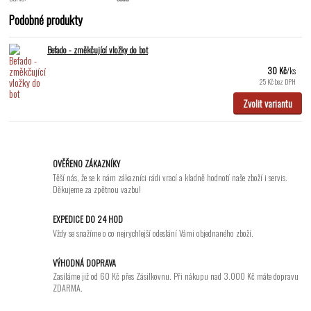
Podobné produkty
Befado - změkčující vložky do bot
30 Kč
/
ks
25 Kč
bez DPH
Zvolit variantu
OVĚŘENO ZÁKAZNÍKY
Těší nás, že se k nám zákazníci rádi vrací a kladně hodnotí naše zboží i servis.
Děkujeme za zpětnou vazbu!
EXPEDICE DO 24 HOD
Vždy se snažíme o co nejrychlejší odeslání Vámi objednaného zboží.
VÝHODNÁ DOPRAVA
Zasíláme již od 60 Kč přes Zásilkovnu. Při nákupu nad 3.000 Kč máte dopravu
ZDARMA.