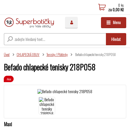
0
ks
za
0,00 Kč
Menu
Hledat
Úvod
CHLAPECKÁ OBUV
Tenisky / Plátěnky
Befado chlapecké tenisky 218P058
Befado chlapecké tenisky 218P058
Akce
Maxi