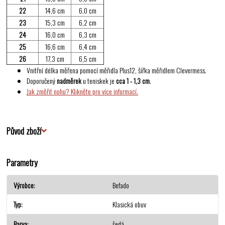
22
14,6 cm
6,0 cm
23
15,3 cm
6,2 cm
24
16,0 cm
6,3 cm
25
16,6 cm
6,4 cm
26
17,3 cm
6,5 cm
Vnitřní délka měřena pomocí měřidla Plus12, šířka měřidlem Clevermess.
Doporučený
nadměrek
u teniskek je
cca 1 - 1,3 cm
.
Jak změřit nohu? Klikněte pro více informací.
Původ zboží
Parametry
Výrobce
Befado
Typ
Klasická obuv
Barva
šedá