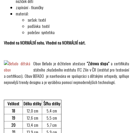
nožiček dětí
zapínání - tkaničky
materiál:
svršek: textil
podšívka: textil
podešev: syntetika
Vhodné na NORMÁLNÍ nohu. Vhodné na NORMÁLNÍ nárt.
Obuv Befado je držitelem atestace
"Zdrowa stopa"
a certifikátu
státního zkušebního institutu ITC Zlín v ČR (institut pro testování
a certifikaci). Obuv BEFADO je navrhována ve spolupráci s dětskými ortopedy, splňuje
nejnovější trendy designu a je vyráběna pomocí nejmodernějších technologií.
Velikost
Délka stélky
Šířka stélky
18
12,0 cm
5,4 cm
19
12,6 cm
5,5 cm
20
13,4 cm
5,7 cm
21
13,9 cm
5,9 cm