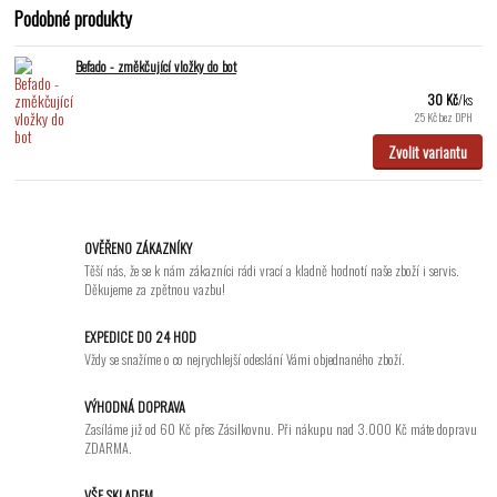
Podobné produkty
Befado - změkčující vložky do bot
30 Kč
/
ks
25 Kč
bez DPH
Zvolit variantu
OVĚŘENO ZÁKAZNÍKY
Těší nás, že se k nám zákazníci rádi vrací a kladně hodnotí naše zboží i servis.
Děkujeme za zpětnou vazbu!
EXPEDICE DO 24 HOD
Vždy se snažíme o co nejrychlejší odeslání Vámi objednaného zboží.
VÝHODNÁ DOPRAVA
Zasíláme již od 60 Kč přes Zásilkovnu. Při nákupu nad 3.000 Kč máte dopravu
ZDARMA.
VŠE SKLADEM