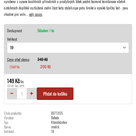
vyrobeno z vysoce kvalitních přírodních a prodyšných látek pestré barevné kombinace včetně
ozdobných doplňků vyztužená zadní část boty stabilizuje patu široké a vysoké špičky bot - jsou
vhodné pro voln...
celý popis
Dostupnost
Skladem 1 ks
Velikost
Cena před slevou
349 Kč
Ušetříte
200 Kč
149 Kč
/
ks
123 Kč
bez DPH
Přidat do košíku
Číslo produktu:
BEF1305
Výrobce:
Befado
Typ:
Klasická obuv
Barva:
modrá
Velikost:
19