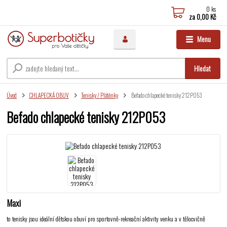
0
ks
za
0,00 Kč
Menu
Hledat
Úvod
CHLAPECKÁ OBUV
Tenisky / Plátěnky
Befado chlapecké tenisky 212P053
Befado chlapecké tenisky 212P053
Maxi
to tenisky jsou ideální dětskou obuví pro sportovně-rekreační aktivity venku a v tělocvičně