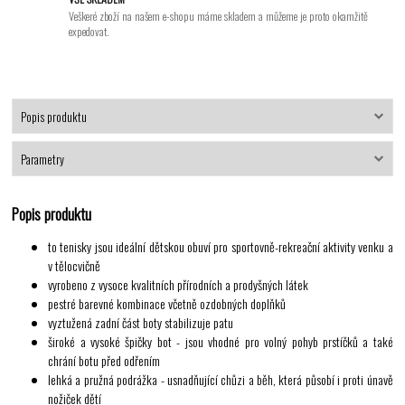
Veškeré zboží na našem e-shopu máme skladem a můžeme je proto okamžitě
expedovat.
Popis produktu
Parametry
Popis produktu
to tenisky jsou ideální dětskou obuví pro sportovně-rekreační aktivity venku a
v tělocvičně
vyrobeno z vysoce kvalitních přírodních a prodyšných látek
pestré barevné kombinace včetně ozdobných doplňků
vyztužená zadní část boty stabilizuje patu
široké a vysoké špičky bot - jsou vhodné pro volný pohyb prstíčků a také
chrání botu před odřením
lehká a pružná podrážka - usnadňující chůzi a běh, která působí i proti únavě
nožiček dětí