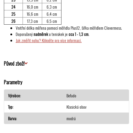
24
16,0 cm
6,3 cm
25
16,6 cm
6,4 cm
26
17,3 cm
6,5 cm
Vnitřní délka měřena pomocí měřidla Plus12, šířka měřidlem Clevermess.
Doporučený
nadměrek
u teniskek je
cca 1 - 1,3 cm
.
Jak změřit nohu? Klikněte pro více informací.
Původ zboží
Parametry
Výrobce
Befado
Typ
Klasická obuv
Barva
modrá