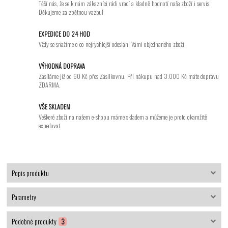
Těší nás, že se k nám zákazníci rádi vrací a kladně hodnotí naše zboží i servis.
Děkujeme za zpětnou vazbu!
EXPEDICE DO 24 HOD
Vždy se snažíme o co nejrychlejší odeslání Vámi objednaného zboží.
VÝHODNÁ DOPRAVA
Zasíláme již od 60 Kč přes Zásilkovnu. Při nákupu nad 3.000 Kč máte dopravu
ZDARMA.
VŠE SKLADEM
Veškeré zboží na našem e-shopu máme skladem a můžeme je proto okamžitě
expedovat.
Popis produktu
Parametry
Podobné produkty
3