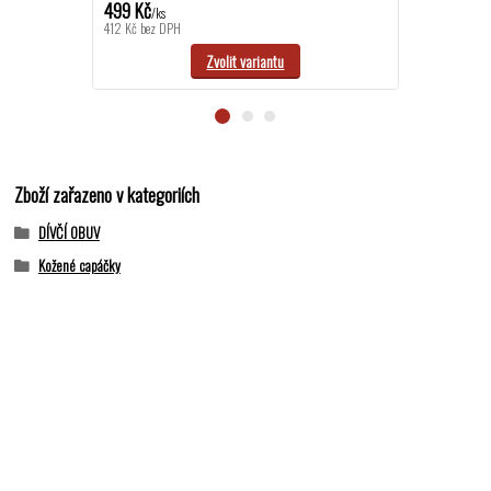
499 Kč
499 Kč
/
ks
/
ks
412 Kč
bez DPH
412 Kč
bez DPH
Zvolit variantu
Zboží zařazeno v kategoriích
DÍVČÍ OBUV
Kožené capáčky