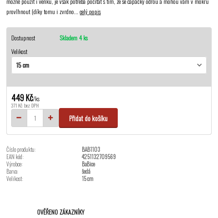
možné použít i venku, je však potřeba počítat s tím, že se capáčky odřou a mohou vám v mokru
provlhnout (díky tomu i zvrdno...
celý popis
Dostupnost
Skladem 4 ks
Velikost
449 Kč
/
ks
371 Kč
bez DPH
Přidat do košíku
Číslo produktu:
BAB1103
EAN kód:
4251132709569
Výrobce:
BaBice
Barva:
šedá
Velikost:
15 cm
OVĚŘENO ZÁKAZNÍKY