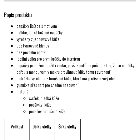
Popis produktu
capáčky BaBice s motivem
měkké, lehké kožené capáčky
vyrobeny z jednovrstvé kůže
bez tvarované klenby
bez pevného opatku
ideální volba pro první krůčky do interiéru
capáčky je možné použít i venku, je však potřeba počítat s tím, že se capáčky
odřou a mohou vám v mokru provlhnout (díky tomu i zvrdnout)
podrážka vyrobena z broušené kůže, která má protiskluzový efekt
gumička přes nárt pro snadné nazouvání
materiál:
svršek: hladká kůže
podšívka: kůže
podešev: broušená kůže
Velikost
Délka stélky
Šířka stélky