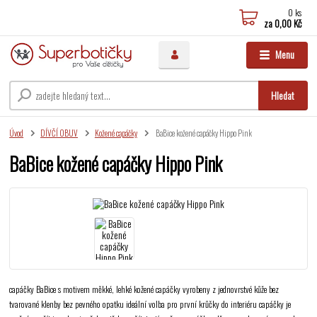
0
ks
za
0,00 Kč
Menu
Hledat
Úvod
DÍVČÍ OBUV
Kožené capáčky
BaBice kožené capáčky Hippo Pink
BaBice kožené capáčky Hippo Pink
capáčky BaBice s motivem měkké, lehké kožené capáčky vyrobeny z jednovrstvé kůže bez
tvarované klenby bez pevného opatku ideální volba pro první krůčky do interiéru capáčky je