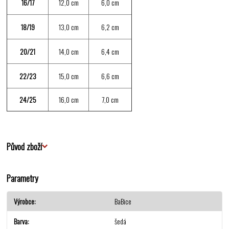
16/17
12,0 cm
6,0 cm
18/19
13,0 cm
6,2 cm
20/21
14,0 cm
6,4 cm
22/23
15,0 cm
6,6 cm
24/25
16,0 cm
7,0 cm
Původ zboží
Parametry
Výrobce
BaBice
Barva
šedá